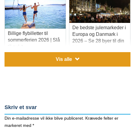
De bedste julemarkeder i
Billige flybilletter til
Europa og Danmark i
sommerferien 2026 | Slå
2026 – Se 28 byer til din
til nu!
juletur
Vis alle
Skriv et svar
Din e-mailadresse vil ikke blive publiceret.
Krævede felter er
markeret med
*
Direkte fly fra Aalborg |
Direkte fly fra Billund | Se
Se rejsemål og de
rejsemål og de billigste