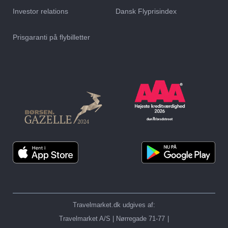
Sådan finder du de
Se julemarkeder i Europa
Investor relations
Dansk Flyprisindex
billigste flybilletter
– flyv billigt på juletur til
en populær storby i
Prisgaranti på flybilletter
2026
Direkte fly fra København
Sådan undgår du at blive
| Se rejsemål og de
snydt, når du køber
billigste flypriser
flybilletter på nettet
Travelmarket.dk udgives af:
Travelmarket A/S | Nørregade 71-77