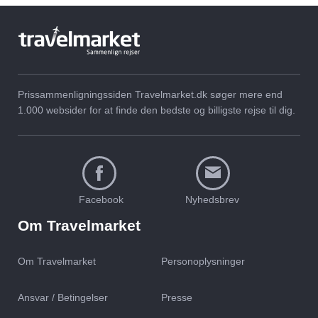
Prissammenligningssiden Travelmarket.dk søger mere end
Skal jeg boarde mit fly
Hvad koster flybilletter til
1.000 websider for at finde den bedste og billigste rejse til dig.
først eller sidst?
56 populære oversøiske
rejsemål?
Facebook
Nyhedsbrev
Om Travelmarket
Om Travelmarket
Personoplysninger
Ansvar / Betingelser
Presse