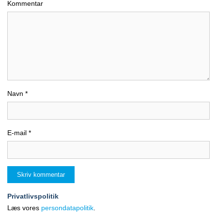
Kommentar
billigste flypriser
flypriser
Navn
*
E-mail
*
Storbyferie i foråret 2026
Billig ferie og billige
? Se vejret i og tilbud til
rejser i uge 7 i 2027
33 storbyer
Privatlivspolitik
Læs vores
persondatapolitik
.