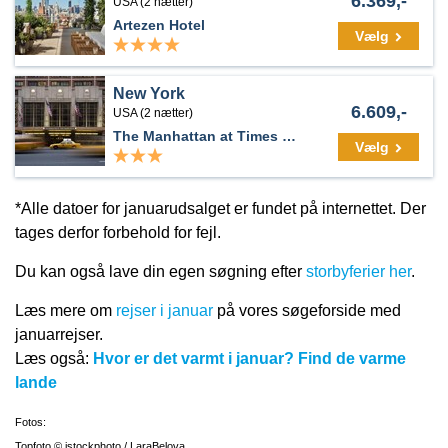
6.369,-
USA (2 nætter)
Artezen Hotel
Vælg
New York
6.609,-
USA (2 nætter)
The Manhattan at Times Square
Vælg
*Alle datoer for januarudsalget er fundet på internettet. Der
tages derfor forbehold for fejl.
Du kan også lave din egen søgning efter
storbyferier her
.
Læs mere om
rejser i januar
på vores søgeforside med
januarrejser.
Læs også:
Hvor er det varmt i januar? Find de varme
lande
Fotos:
Topfoto © istockphoto / LaraBelova