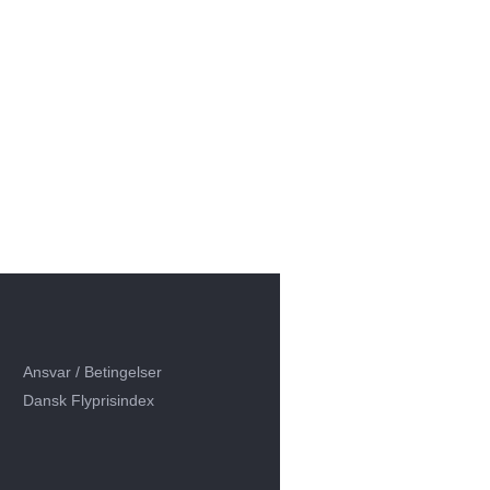
Ansvar / Betingelser
Dansk Flyprisindex