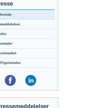
resse
forside
emeddelelser
arkiv
omtaler
avelmarket
Flyprisindex
ressemeddelelser