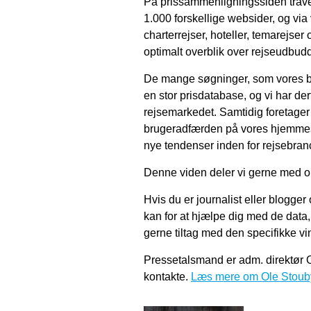
På prissammenligningssiden trave
1.000 forskellige websider, og via
charterrejser, hoteller, temarejser 
optimalt overblik over rejseudbudd
De mange søgninger, som vores br
en stor prisdatabase, og vi har der
rejsemarkedet. Samtidig foretager v
brugeradfærden på vores hjemmeside
nye tendenser inden for rejsebran
Denne viden deler vi gerne med 
Hvis du er journalist eller blogger 
kan for at hjælpe dig med de data,
gerne tiltag med den specifikke vink
Pressetalsmand er adm. direktør O
kontakte.
Læs mere om Ole Stoub