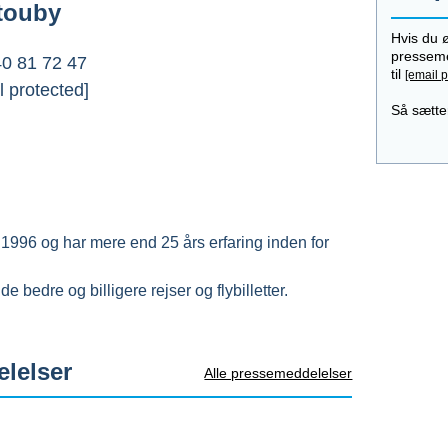
touby
Hvis du 
presseme
0 81 72 47
til
[email p
l protected]
Så sætter
 1996 og har mere end 25 års erfaring inden for
de bedre og billigere rejser og flybilletter.
lelser
Alle pressemeddelelser