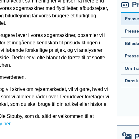
lmarket.dk sammenligner vi priser fra mere end
P
 vores søgemaskiner med flybilletter, afbudsrejser,
og biludlejning får vores brugere et hurtigt og
Presse
et.
Press
ugere laver i vores søgemaskiner, opsamler vi i
for et indgående kendskab til prisudviklingen i
Billed
i løbende forskellige pristjek, og vi analyserer
Presse
. Derfor er vi ofte blandt de første til at spotte
chen.
Om Tr
omverdenen.
Dansk 
og vil skrive om rejsemarkedet, vil vi gøre, hvad vi
 som vi allerede råder over. Derudover foretager vi
el, som du skal bruge til din artikel eller historie.
le Stouby, som du altid er velkommen til at
y her
P