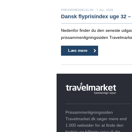
PRESSEMEDDELELSE - 7 JUL. 2026
Dansk flyprisindex uge 32 –
Nedenfor finder du den seneste udgav
prissammenligningssiden Travelmarket
Læs mere
Prissammenligningssiden
Travelmarket.dk søger mere end
1.000 websider for at finde den
bedste og billigste rejse til dig.