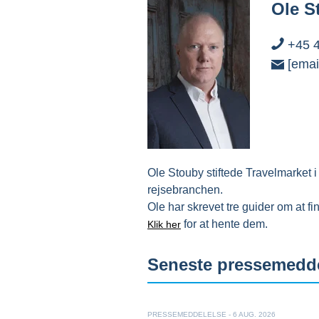
Ole S
+45 4
[emai
Ole Stouby stiftede Travelmarket i
rejsebranchen.
Ole har skrevet tre guider om at fin
for at hente dem.
Klik her
Seneste pressemedde
PRESSEMEDDELELSE - 6 AUG. 2026