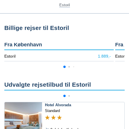
Estoril
Billige rejser til Estoril
Fra København
Fra A
Estoril
1.889,-
Estoril
Udvalgte rejsetilbud til Estoril
Hotel Alvorada
Standard