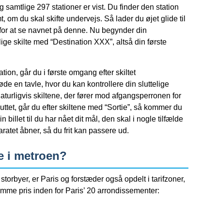
 og samtlige 297 stationer er vist. Du finder den station
, om du skal skifte undervejs. Så lader du øjet glide til
for at se navnet på denne. Nu begynder din
ige skilte med “Destination XXX”, altså din første
tation, går du i første omgang efter skiltet
de en tavle, hvor du kan kontrollere din sluttelige
aturligvis skiltene, der fører mod afgangsperronen for
luttet, går du efter skiltene med “Sortie”, så kommer du
illet til du har nået dit mål, den skal i nogle tilfælde
ratet åbner, så du frit kan passere ud.
e i metroen?
 storbyer, er Paris og forstæder også opdelt i tarifzoner,
samme pris inden for Paris’ 20 arrondissementer: