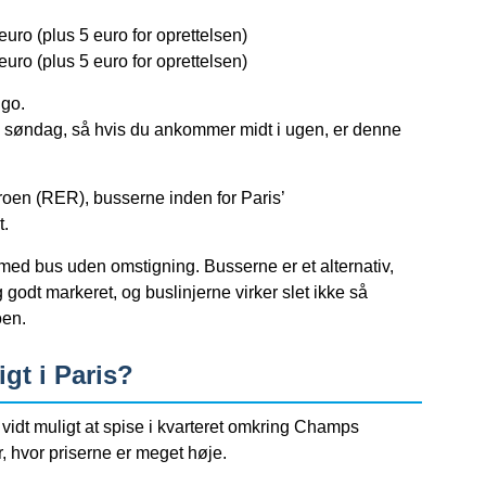
uro (plus 5 euro for oprettelsen)
uro (plus 5 euro for oprettelsen)
igo.
til søndag, så hvis du ankommer midt i ugen, er denne
.
oen (RER), busserne inden for Paris’
t.
e med bus uden omstigning. Busserne er et alternativ,
godt markeret, og buslinjerne virker slet ikke så
oen.
igt i Paris?
idt muligt at spise i kvarteret omkring Champs
, hvor priserne er meget høje.