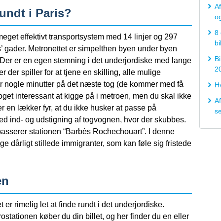
Af
ndt i Paris?
og
8 
eget effektivt transportsystem med 14 linjer og 297
bi
is’ gader. Metronettet er simpelthen byen under byen
Bi
r. Der er en egen stemning i det underjordiske med lange
2
der spiller for at tjene en skilling, alle mulige
r nogle minutter på det næste tog (de kommer med få
H
oget interessant at kigge på i metroen, men du skal ikke
Af
r en lækker fyr, at du ikke husker at passe på
s
d ind- og udstigning af togvognen, hvor der skubbes.
 passerer stationen “Barbès Rochechouart”. I denne
e dårligt stillede immigranter, som kan føle sig fristede
en
 er rimelig let at finde rundt i det underjordiske.
stationen køber du din billet, og her finder du en eller