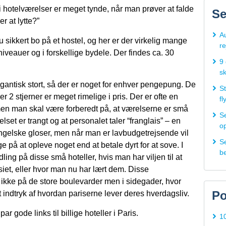
hotelværelser er meget tynde, når man prøver at falde
Se
r at lytte?”
Au
 sikkert bo på et hostel, og her er der virkelig mange
re
sniveauer og i forskellige bydele. Der findes ca. 30
9 
s
gigantisk stort, så der er noget for enhver pengepung. De
St
r 2 stjerner er meget rimelige i pris. Der er ofte en
fl
n man skal være forberedt på, at værelserne er små
S
lset er trangt og at personalet taler “franglais” – en
op
engelske gloser, men når man er lavbudgetrejsende vil
Se
 på at opleve noget end at betale dyrt for at sove. I
b
ing på disse små hoteller, hvis man har viljen til at
iet, eller hvor man nu har lært dem. Disse
t ikke på de store boulevarder men i sidegader, hvor
Po
 indtryk af hvordan pariserne lever deres hverdagsliv.
ar gode links til billige hoteller i Paris.
1