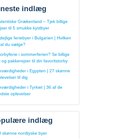
neste indlæg
tentiske Grækenland – Tjek billige
jser til 5 smukke kystbyer
dejlige feriebyer i Bulgarien | Hvilken
kal du vælge?
orbyferie i sommerferien? Se billige
y og pakkerejser til din favoritstorby
eværdigheder i Egypten | 27 skønne
levelser til dig
værdigheder i Tyrkiet | 36 af de
edste oplevelser
pulære indlæg
0 skønne nordtyske byer