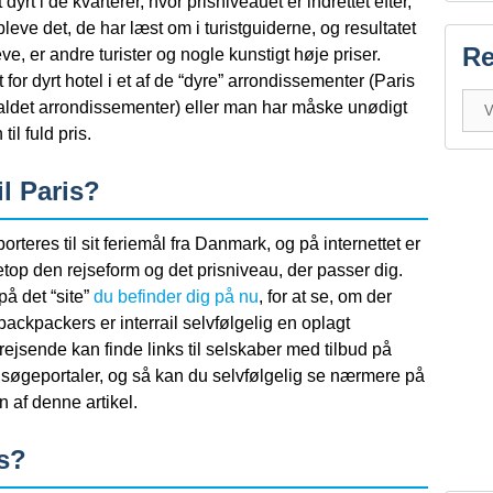
dyrt i de kvarterer, hvor prisniveauet er indrettet efter,
pleve det, de har læst om i turistguiderne, og resultatet
Re
eve, er andre turister og nogle kunstigt høje priser.
for dyrt hotel i et af de “dyre” arrondissementer (Paris
ldet arrondissementer) eller man har måske unødigt
il fuld pris.
l Paris?
rteres til sit feriemål fra Danmark, og på internettet er
top den rejseform og det prisniveau, der passer dig.
på det “site”
du befinder dig på nu
, for at se, om der
backpackers er interrail selvfølgelig en oplagt
ejsende kan finde links til selskaber med tilbud på
re søgeportaler, og så kan du selvfølgelig se nærmere på
n af denne artikel.
is?