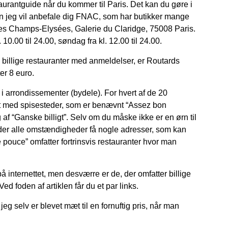
taurantguide når du kommer til Paris. Det kan du gøre i
n jeg vil anbefale dig FNAC, som har butikker mange
 des Champs-Elysées, Galerie du Claridge, 75008 Paris.
 10.00 til 24.00, søndag fra kl. 12.00 til 24.00.
 billige restauranter med anmeldelser, er Routards
er 8 euro.
 i arrondissementer (bydele). For hvert af de 20
it med spisesteder, som er benævnt “Assez bon
af “Ganske billigt”. Selv om du måske ikke er en ørn til
nder alle omstændigheder få nogle adresser, som kan
e pouce” omfatter fortrinsvis restauranter hvor man
 internettet, men desværre er de, der omfatter billige
ed foden af artiklen får du et par links.
 jeg selv er blevet mæt til en fornuftig pris, når man