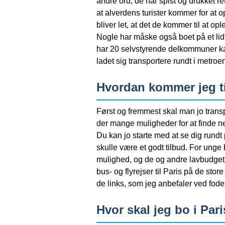
andre ord, de har spist og drukket ret 
at alverdens turister kommer for at o
bliver let, at det de kommer til at opl
Nogle har måske også boet på et lidt 
har 20 selvstyrende delkommuner ka
ladet sig transportere rundt i metroen t
Hvordan kommer jeg ti
Først og fremmest skal man jo transpo
der mange muligheder for at finde ne
Du kan jo starte med at se dig rundt 
skulle være et godt tilbud. For unge 
mulighed, og de og andre lavbudgetr
bus- og flyrejser til Paris på de sto
de links, som jeg anbefaler ved fode
Hvor skal jeg bo i Par