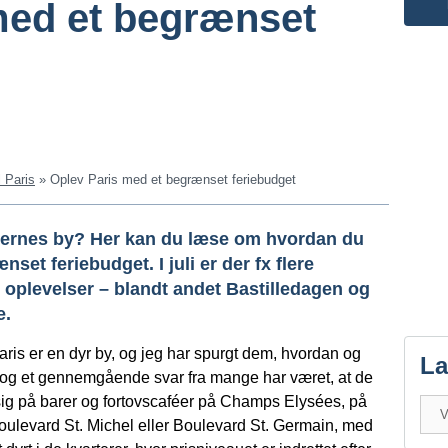
med et begrænset
l Paris
»
Oplev Paris med et begrænset feriebudget
yernes by? Her kan du læse om hvordan du
set feriebudget. I juli er der fx flere
s oplevelser – blandt andet Bastilledagen og
e.
 Paris er en dyr by, og jeg har spurgt dem, hvordan og
L
e, og et gennemgående svar fra mange har været, at de
 sig på barer og fortovscaféer på Champs Elysées, på
oulevard St. Michel eller Boulevard St. Germain, med