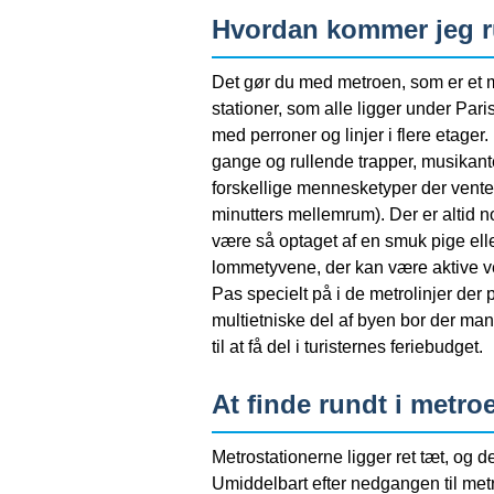
Hvordan kommer jeg ru
Det gør du med metroen, som er et m
stationer, som alle ligger under Par
med perroner og linjer i flere etage
gange og rullende trapper, musikanter 
forskellige mennesketyper der vente
minutters mellemrum). Der er altid n
være så optaget af en smuk pige elle
lommetyvene, der kan være aktive ve
Pas specielt på i de metrolinjer der
multietniske del af byen bor der mang
til at få del i turisternes feriebudget.
At finde rundt i metro
Metrostationerne ligger ret tæt, og det
Umiddelbart efter nedgangen til metro