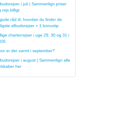
budsrejser i juli | Sammenlign priser
 rejs billigt
gode råd til, hvordan du finder de
lligste afbudsrejser + 1 bonustip
llige charterrejser i uge 29, 30 og 31 i
026
vor er der varmt i september?
budsrejser i august | Sammenlign alle
elskaber her