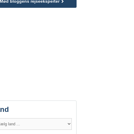
Mød bloggens rejseeksperter
and