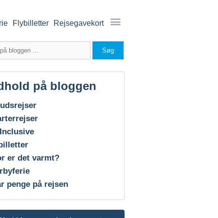
rie
Flybilletter
Rejsegavekort
dhold på bloggen
udsrejser
rterrejser
 Inclusive
billetter
r er det varmt?
rbyferie
r penge på rejsen