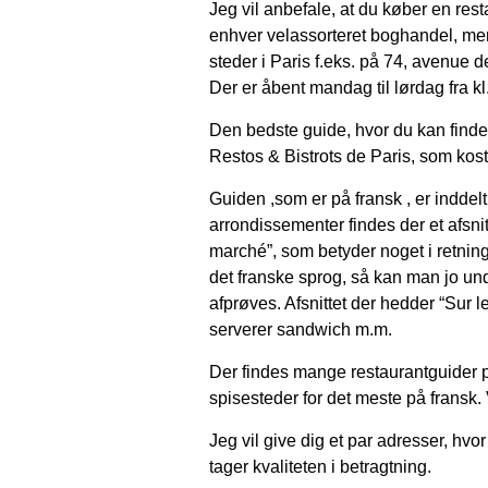
Jeg vil anbefale, at du køber en res
enhver velassorteret boghandel, me
steder i Paris f.eks. på 74, avenue
Der er åbent mandag til lørdag fra kl.
Den bedste guide, hvor du kan finde
Restos & Bistrots de Paris, som kost
Guiden ,som er på fransk , er inddelt
arrondissementer findes der et afsn
marché”, som betyder noget i retning 
det franske sprog, så kan man jo u
afprøves. Afsnittet der hedder “Sur l
serverer sandwich m.m.
Der findes mange restaurantguider på
spisesteder for det meste på fransk. V
Jeg vil give dig et par adresser, hvor
tager kvaliteten i betragtning.