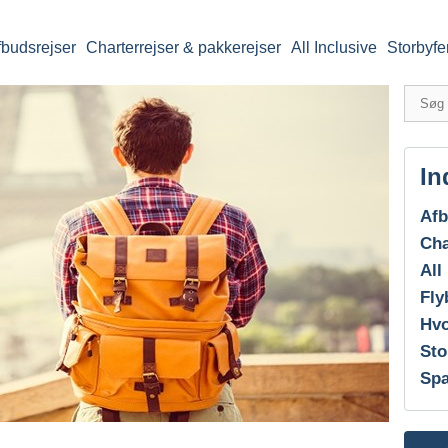
fbudsrejser
Charterrejser & pakkerejser
All Inclusive
Storbyfe
In
Afb
Cha
All
Fly
Hvo
Sto
Spa