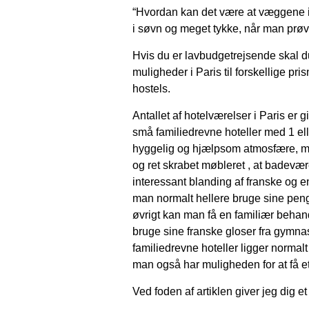
“Hvordan kan det være at væggene i 
i søvn og meget tykke, når man prøve
Hvis du er lavbudgetrejsende skal du
muligheder i Paris til forskellige pri
hostels.
Antallet af hotelværelser i Paris er 
små familiedrevne hoteller med 1 elle
hyggelig og hjælpsom atmosfære, me
og ret skrabet møbleret , at badevære
interessant blanding af franske og 
man normalt hellere bruge sine penge
øvrigt kan man få en familiær behandl
bruge sine franske gloser fra gymnas
familiedrevne hoteller ligger normal
man også har muligheden for at få et
Ved foden af artiklen giver jeg dig et p