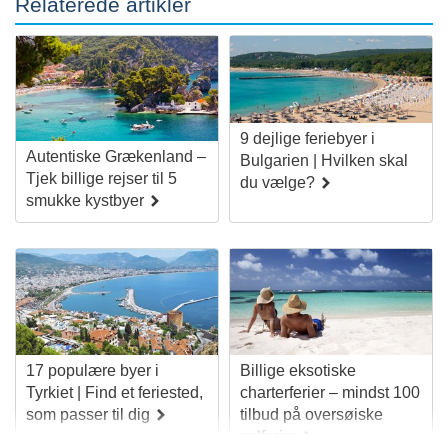
Relaterede artikler
9 dejlige feriebyer i
Autentiske Grækenland –
Bulgarien | Hvilken skal
Tjek billige rejser til 5
du vælge?
smukke kystbyer
17 populære byer i
Billige eksotiske
Tyrkiet | Find et feriested,
charterferier – mindst 100
som passer til dig
tilbud på oversøiske
solferier