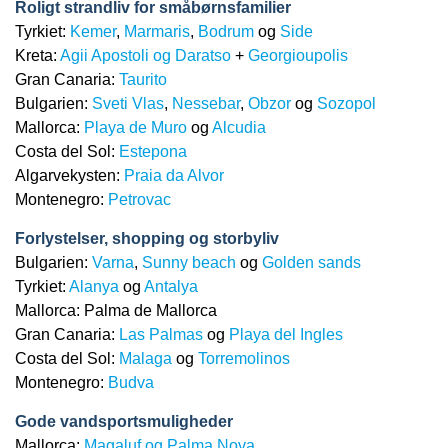
Roligt strandliv for småbørnsfamilier
Tyrkiet:
Kemer
,
Marmaris
,
Bodrum
og
Side
Kreta:
Agii Apostoli og Daratso
+
Georgioupolis
Gran Canaria:
Taurito
Bulgarien:
Sveti Vlas
,
Nessebar
,
Obzor
og
Sozopol
Mallorca:
Playa de Muro
og
Alcudia
Costa del Sol:
Estepona
Algarvekysten:
Praia da Alvor
Montenegro:
Petrovac
Forlystelser, shopping og storbyliv
Bulgarien:
Varna
,
Sunny beach
og
Golden sands
Tyrkiet:
Alanya
og
Antalya
Mallorca: Palma de Mallorca
Gran Canaria:
Las Palmas
og
Playa del Ingles
Costa del Sol:
Malaga
og
Torremolinos
Montenegro:
Budva
Gode vandsportsmuligheder
Mallorca:
Magaluf og Palma Nova