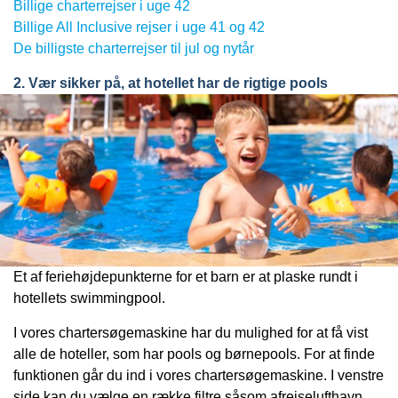
Billige charterrejser i uge 42
Billige All Inclusive rejser i uge 41 og 42
De billigste charterrejser til jul og nytår
2. Vær sikker på, at hotellet har de rigtige pools
Et af feriehøjdepunkterne for et barn er at plaske rundt i
hotellets swimmingpool.
I vores chartersøgemaskine har du mulighed for at få vist
alle de hoteller, som har pools og børnepools. For at finde
funktionen går du ind i vores chartersøgemaskine. I venstre
side kan du vælge en række filtre såsom afrejselufthavn,