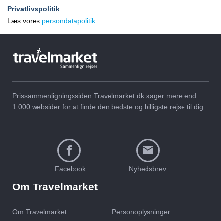
Privatlivspolitik
Læs vores
persondatapolitik
.
Prissammenligningssiden Travelmarket.dk søger mere end
15 dejlige feriesteder i
Langtidsferie 2026 – Se
1.000 websider for at finde den bedste og billigste rejse til dig.
Thailand | De bedste
billige 3-ugers ferier til
strande og oplevelser
populære rejsemål
Facebook
Nyhedsbrev
Om Travelmarket
Om Travelmarket
Personoplysninger