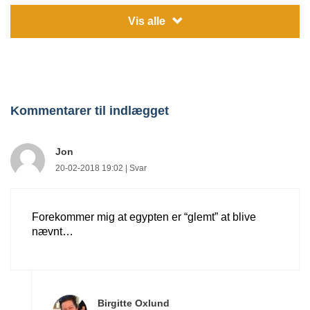
Vis alle
Kommentarer til indlægget
Jon
20-02-2018 19:02 |
Svar
Billige 5-stjernede
25 skønne storbyer med
charterrejser ?
strand − Få tips + billige
lavprisoversigt
fly og rejser til storby og
Forekommer mig at egypten er “glemt” at blive
strand
nævnt…
Birgitte Oxlund