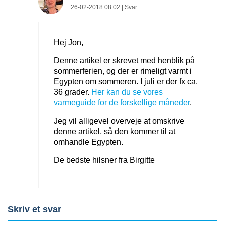
26-02-2018 08:02 |
Svar
Hej Jon,
Denne artikel er skrevet med henblik på
Billige langtidsrejser til
Billige All Inclusive rejser
sommerferien, og der er rimeligt varmt i
Grækenland i 2026 – Se
i foråret – find de billigste
Egypten om sommeren. I juli er der fx ca.
over 20 græske øer og
tilbud her
36 grader.
Her kan du se vores
byer
varmeguide for de forskellige måneder
.
Jeg vil alligevel overveje at omskrive
denne artikel, så den kommer til at
omhandle Egypten.
De bedste hilsner fra Birgitte
Skriv et svar