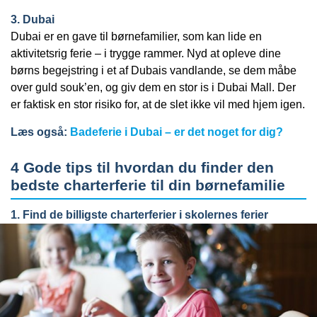
3. Dubai
Dubai er en gave til børnefamilier, som kan lide en
aktivitetsrig ferie – i trygge rammer. Nyd at opleve dine
børns begejstring i et af Dubais vandlande, se dem måbe
over guld souk’en, og giv dem en stor is i Dubai Mall. Der
er faktisk en stor risiko for, at de slet ikke vil med hjem igen.
Læs også:
Badeferie i Dubai – er det noget for dig?
4 Gode tips til hvordan du finder den
bedste charterferie til din børnefamilie
1. Find de billigste charterferier i skolernes ferier