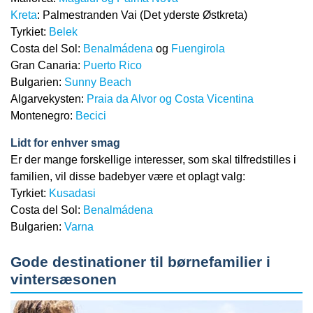
Kreta
: Palmestranden Vai (Det yderste Østkreta)
Tyrkiet:
Belek
Costa del Sol:
Benalmádena
og
Fuengirola
Gran Canaria:
Puerto Rico
Bulgarien:
Sunny Beach
Algarvekysten:
Praia da Alvor og Costa Vicentina
Montenegro:
Becici
Lidt for enhver smag
Er der mange forskellige interesser, som skal tilfredstilles i
familien, vil disse badebyer være et oplagt valg:
Tyrkiet:
Kusadasi
Costa del Sol:
Benalmádena
Bulgarien:
Varna
Gode destinationer til børnefamilier i
vintersæsonen