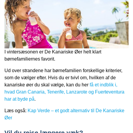
I vintersæsonen er De Kanariske Øer helt klart
børnefamiliernes favorit.
Ud over strandene har børnefamilien forskellige kriterier,
som de vælger efter. Hvis du er tvivl om, hvilken af de
kanariske øer du skal vælge, kan du her
få et indblik i,
hvad Gran Canaria, Tenerife, Lanzarote og Fuerteventura
har at byde på
.
Læs også:
Kap Verde – et godt alternativ til De Kanariske
Øer
Vil du rejse længere væk?