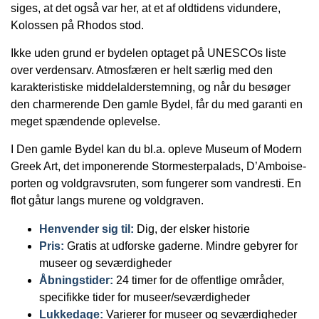
siges, at det også var her, at et af oldtidens vidundere,
Kolossen på Rhodos stod.
Ikke uden grund er bydelen optaget på UNESCOs liste
over verdensarv. Atmosfæren er helt særlig med den
karakteristiske middelalderstemning, og når du besøger
den charmerende Den gamle Bydel, får du med garanti en
meget spændende oplevelse.
I Den gamle Bydel kan du bl.a. opleve Museum of Modern
Greek Art, det imponerende Stormesterpalads, D’Amboise-
porten og voldgravsruten, som fungerer som vandresti. En
flot gåtur langs murene og voldgraven.
Henvender sig til:
Dig, der elsker historie
Pris:
Gratis at udforske gaderne. Mindre gebyrer for
museer og seværdigheder
Åbningstider:
24 timer for de offentlige områder,
specifikke tider for museer/seværdigheder
Lukkedage:
Varierer for museer og seværdigheder