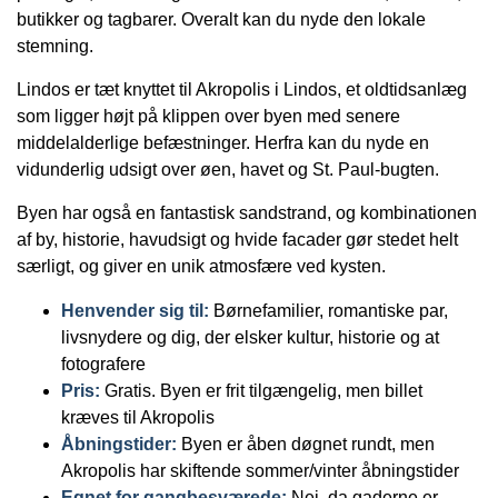
butikker og tagbarer. Overalt kan du nyde den lokale
stemning.
Lindos er tæt knyttet til Akropolis i Lindos, et oldtidsanlæg
som ligger højt på klippen over byen med senere
middelalderlige befæstninger. Herfra kan du nyde en
vidunderlig udsigt over øen, havet og St. Paul-bugten.
Byen har også en fantastisk sandstrand, og kombinationen
af by, historie, havudsigt og hvide facader gør stedet helt
særligt, og giver en unik atmosfære ved kysten.
Henvender sig til:
Børnefamilier, romantiske par,
livsnydere og dig, der elsker kultur, historie og at
fotografere
Pris:
Gratis. Byen er frit tilgængelig, men billet
kræves til Akropolis
Åbningstider:
Byen er åben døgnet rundt, men
Akropolis har skiftende sommer/vinter åbningstider
Egnet for gangbesværede:
Nej, da gaderne er