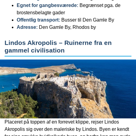
Egnet for gangbesværede:
Begrænset pga. de
brostensbelagte gader
Offentlig transport:
Busser til Den Gamle By
Adresse:
Den Gamle By, Rhodos by
Lindos Akropolis – Ruinerne fra en
gammel civilisation
Placeret på toppen af en forrevet klippe, rejser Lindos
Akropolis sig over den maleriske by Lindos. Byen er kendt