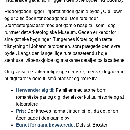
middelaldergade, som ligger i den øvre bydel i Rhodos By.
Riddergaden ligger i hjertet af den gamle bydel, Old Town
og er altid åben for besøgende. Den forbinder
Stormesterpaladset med det gamle hospital, som i dag
rummer det Arkæologiske Museum. Gaden er kendt for
sine gotiske bygninger, Tungernes Kroer og sin tætte
tilknytning til Johanniterordenen, som prægede den øvre
bydel. Langs den lange, lige rute passerer du høje
stenhuse, våbenskjolde og markante detaljer på facaderne.
Omgivelserne virker rolige og sceniske, mens sidegaderne
hurtigt fører videre til små pladser og mere liv.
Henvender sig til:
Familier med større børn,
romantiske par og dig, der elsker kultur, historie og at
fotografere
Pris:
Der kræves normalt ingen billet, da det er en
åben gade i den gamle by
Egnet for gangbesværede:
Delvist. Brosten,