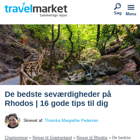
Søg
Menu
De bedste seværdigheder på
Rhodos | 16 gode tips til dig
Skrevet af:
Thiamka Margrethe Pedersen
Charterrejser
»
Rejser til Grækenland
»
Rejser til Rhodos
»
De bedste