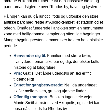
område er kendt for ruinerne fra den klassiske oldtid og
panoramaudsigterne over Rhodos by, havet og kysterne.
På højen kan du gå rundt til fods og udforske den store
antikke park med rester af Apollo-templet, et stadion og et
odeon. Området fungerede i antikken som en monumental
zone med helligdomme, templer og offentlige bygninger.
Mange bygningsrester stammer især fra den hellenistiske
periode.
Henvender sig til:
Familier med større børn,
livsnydere, romantiske par og dig, der elsker kultur,
historie og at fotografere
Pris:
Gratis. Det åbne udendørs anlæg er frit
tilgængeligt
Egnet for gangbesværede:
Nej, da underlaget
skifter mellem sten, grus og ujævne flader
Offentlig transport:
Bus kan tages hele vejen til
Monte Smith/området ved Akropolis, og stedet kan
også nås til fods fra Rhodos by