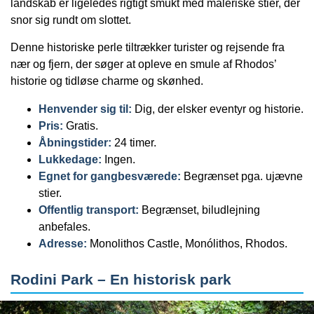
landskab er ligeledes rigtigt smukt med maleriske stier, der
snor sig rundt om slottet.
Denne historiske perle tiltrækker turister og rejsende fra
nær og fjern, der søger at opleve en smule af Rhodos’
historie og tidløse charme og skønhed.
Henvender sig til:
Dig, der elsker eventyr og historie.
Pris:
Gratis.
Åbningstider:
24 timer.
Lukkedage:
Ingen.
Egnet for gangbesværede:
Begrænset pga. ujævne
stier.
Offentlig transport:
Begrænset, biludlejning
anbefales.
Adresse:
Monolithos Castle, Monólithos, Rhodos.
Rodini Park – En historisk park