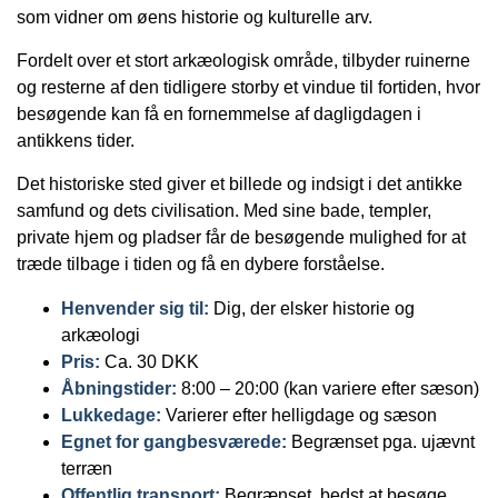
som vidner om øens historie og kulturelle arv.
Fordelt over et stort arkæologisk område, tilbyder ruinerne
og resterne af den tidligere storby et vindue til fortiden, hvor
besøgende kan få en fornemmelse af dagligdagen i
antikkens tider.
Det historiske sted giver et billede og indsigt i det antikke
samfund og dets civilisation. Med sine bade, templer,
private hjem og pladser får de besøgende mulighed for at
træde tilbage i tiden og få en dybere forståelse.
Henvender sig til:
Dig, der elsker historie og
arkæologi
Pris:
Ca. 30 DKK
Åbningstider:
8:00 – 20:00 (kan variere efter sæson)
Lukkedage:
Varierer efter helligdage og sæson
Egnet for gangbesværede:
Begrænset pga. ujævnt
terræn
Offentlig transport:
Begrænset, bedst at besøge