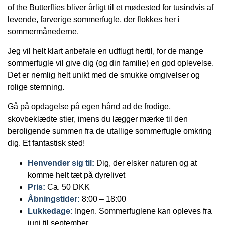
of the Butterflies bliver årligt til et mødested for tusindvis af
levende, farverige sommerfugle, der flokkes her i
sommermånederne.
Jeg vil helt klart anbefale en udflugt hertil, for de mange
sommerfugle vil give dig (og din familie) en god oplevelse.
Det er nemlig helt unikt med de smukke omgivelser og
rolige stemning.
Gå på opdagelse på egen hånd ad de frodige,
skovbeklædte stier, imens du lægger mærke til den
beroligende summen fra de utallige sommerfugle omkring
dig. Et fantastisk sted!
Henvender sig til:
Dig, der elsker naturen og at
komme helt tæt på dyrelivet
Pris:
Ca. 50 DKK
Åbningstider:
8:00 – 18:00
Lukkedage:
Ingen. Sommerfuglene kan opleves fra
juni til september.