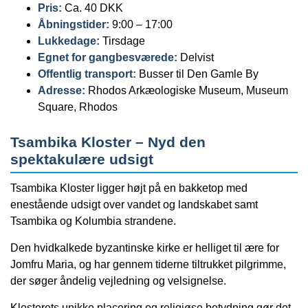
Pris:
Ca. 40 DKK
Åbningstider:
9:00 – 17:00
Lukkedage:
Tirsdage
Egnet for gangbesværede:
Delvist
Offentlig transport:
Busser til Den Gamle By
Adresse:
Rhodos Arkæologiske Museum, Museum
Square, Rhodos
Tsambika Kloster – Nyd den
spektakulære udsigt
Tsambika Kloster ligger højt på en bakketop med
enestående udsigt over vandet og landskabet samt
Tsambika og Kolumbia strandene.
Den hvidkalkede byzantinske kirke er helliget til ære for
Jomfru Maria, og har gennem tiderne tiltrukket pilgrimme,
der søger åndelig vejledning og velsignelse.
Klosterets unikke placering og religiøse betydning gør det