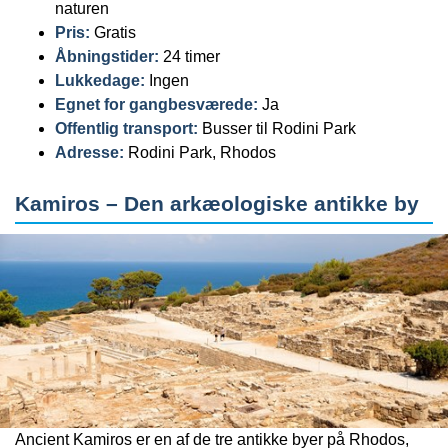
naturen
Pris:
Gratis
Åbningstider:
24 timer
Lukkedage:
Ingen
Egnet for gangbesværede:
Ja
Offentlig transport:
Busser til Rodini Park
Adresse:
Rodini Park, Rhodos
Kamiros – Den arkæologiske antikke by
Ancient Kamiros er en af de tre antikke byer på Rhodos,