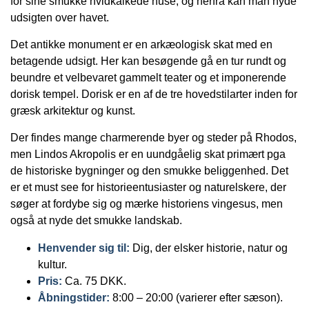
for sine smukke hvidkalkede huse, og herfra kan man nyde
udsigten over havet.
Det antikke monument er en arkæologisk skat med en
betagende udsigt. Her kan besøgende gå en tur rundt og
beundre et velbevaret gammelt teater og et imponerende
dorisk tempel. Dorisk er en af de tre hovedstilarter inden for
græsk arkitektur og kunst.
Der findes mange charmerende byer og steder på Rhodos,
men Lindos Akropolis er en uundgåelig skat primært pga
de historiske bygninger og den smukke beliggenhed. Det
er et must see for historieentusiaster og naturelskere, der
søger at fordybe sig og mærke historiens vingesus, men
også at nyde det smukke landskab.
Henvender sig til:
Dig, der elsker historie, natur og
kultur.
Pris:
Ca. 75 DKK.
Åbningstider:
8:00 – 20:00 (varierer efter sæson).