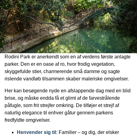
Rodini Park er anerkendt som en af verdens første anlagte
parker. Den er en oase af ro, hvor frodig vegetation,
skyggefulde stier, charmerende små damme og sagte
rislende vandløb tilsammen skaber maleriske omgivelser.
Her kan besøgende nyde en afslappende dag med en blid
brise, og måske endda få et glimt af de farvestrålende
påfugle, som frit strejfer omkring. De tilføjer et strejf af
naturlig elegance til enhver gåtur gennem parkens
fredfyldte omgivelser.
Henvender sig til:
Familier – og dig, der elsker