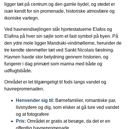
ligger tæt på centrum og den gamle bydel, og stedet er
især kendt for sin promenade, historiske atmosfære og
ikoniske vartegn.
Ved havneindsejlingen står hjortestatuerne Elafos og
Elafina på hver sin søjle som et fast symbol på byen. På
den ydre mole ligger Mandraki-vindmøllerne, herunder de
tre kendte stenmøller tæt ved Sankt Nicolais fæstning.
Havnen havde stor betydning gennem historien, og
fungerer i dag primært som marina med både og
udflugtsbåde.
Området er let tilgængeligt til fods langs vandet og
havnepromenaden.
Henvender sig til:
Børnefamilier, romantiske par,
livsnydere og dig, som elsker at gå ture ved vandet
og at fotografere
Pris:
Området er gratis at besøge, da det er en
offentlig havnepromenade