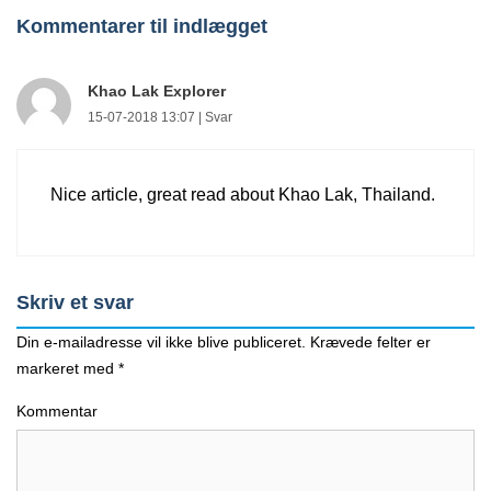
Kommentarer til indlægget
Khao Lak Explorer
15 dejlige feriesteder i
5-stjernede
15-07-2018 13:07 |
Svar
Thailand | De bedste
luksuscharterrejser med
strande og oplevelser
All Inclusive ?
lavprisoversigt
Nice article, great read about Khao Lak, Thailand.
Skriv et svar
Din e-mailadresse vil ikke blive publiceret.
Krævede felter er
markeret med
*
Kommentar
Seværdigheder i
Hvor skal man bo i