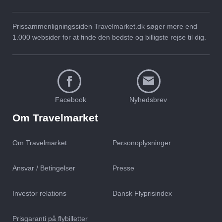
Prissammenligningssiden Travelmarket.dk søger mere end
1.000 websider for at finde den bedste og billigste rejse til dig.
Billige eksotiske
Billig eksotisk ferie? Ja
afbudsrejser – få et godt
det kan godt lade sig
Facebook
Nyhedsbrev
overblik her
gøre!
Om Travelmarket
Om Travelmarket
Personoplysninger
Ansvar / Betingelser
Presse
Investor relations
Dansk Flyprisindex
Prisgaranti på flybilletter