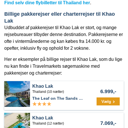
Find selv dine flybilletter til Thailand her
.
Billige pakkerejser eller charterrejser til Khao
Lak
Udbuddet af pakkerejser til Khao Lak er stort, og mange
rejsebureauer tilbyder denne destination. Pakkerejserne er
ofte i vintermånederne og kan købes fra 14.000 kr. og
opefter, inklusiv fly og ophold for 2 voksne.
Her er eksempler på billige rejser til Khao Lak, som du lige
nu kan finde i Travelmarkets søgemaskine med
pakkerejser og charterrejser:
Khao Lak
6.999,-
Thailand (10 nætter)
The Leaf on The Sands by Katathani - SHA Extra Plus
Vælg
Khao Lak
7.069,-
Thailand (12 nætter)