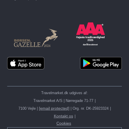
Billige 2-ugers eksotiske
Rejser til Thailand i 2026:
charterrejser –
Her vil vi rejse hen − Se
lavprisoversigt
tips og tilbud
Travelmarket.dk udgives af:
Hvor er der varmt i
Hvor er der varmt i
Travelmarket A/S | Nørregade 71-77
januar?
juleferien?
[email protected]
7100 Vejle |
| Org. nr. DK-25923324
Kontakt os
Cookies