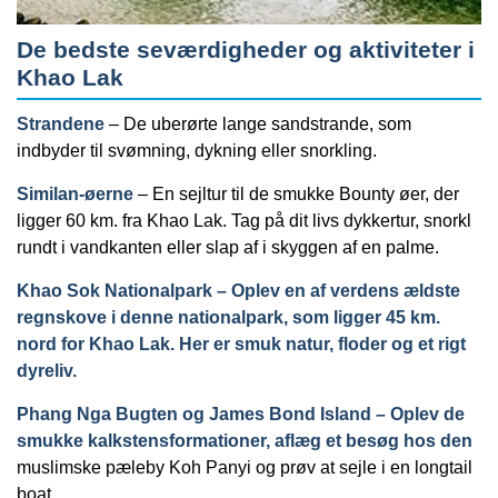
De bedste seværdigheder og aktiviteter i
Khao Lak
Strandene
– De uberørte lange sandstrande, som
indbyder til svømning, dykning eller snorkling.
Similan-øerne
– En sejltur til de smukke Bounty øer, der
ligger 60 km. fra Khao Lak. Tag på dit livs dykkertur, snorkl
rundt i vandkanten eller slap af i skyggen af en palme.
Khao Sok Nationalpark –
Oplev en af verdens ældste
regnskove i denne nationalpark, som ligger 45 km.
nord for Khao Lak. Her er smuk natur, floder og et rigt
dyreliv.
Phang Nga Bugten og James Bond Island –
Oplev de
smukke kalkstensformationer, aflæg et besøg hos den
muslimske pæleby Koh Panyi og prøv at sejle i en longtail
boat.