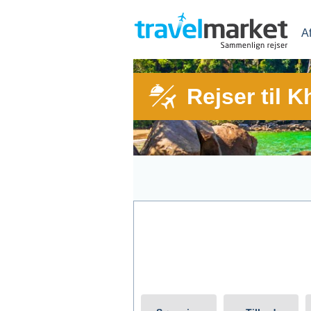
A
Rejser til 
Afrejse fra
Rejs t
Vis kun tilbud med All Inclusive