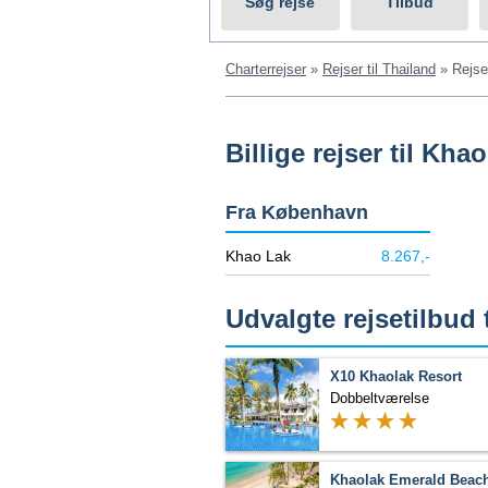
Søg rejse
Tilbud
Charterrejser
»
Rejser til Thailand
»
Rejse
Billige rejser til Kha
Fra København
Khao Lak
8.267,-
Udvalgte rejsetilbud 
X10 Khaolak Resort
Dobbeltværelse