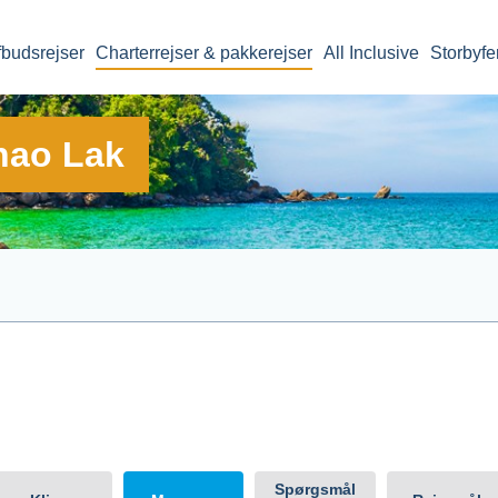
fbudsrejser
Charterrejser & pakkerejser
All Inclusive
Storbyfe
Khao Lak
il
Afrejsedato
Rejsens v
Khao Lak
Spørgsmål