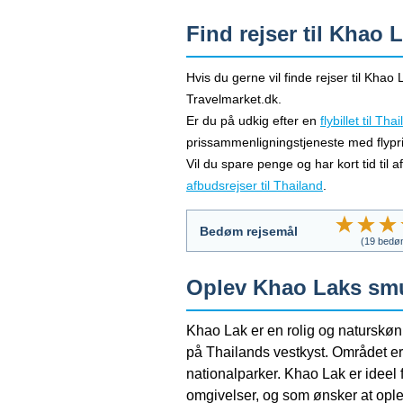
Find rejser til Khao 
Hvis du gerne vil finde rejser til Khao
Travelmarket.dk.
Er du på udkig efter en
flybillet til Tha
prissammenligningstjeneste med flypri
Vil du spare penge og har kort tid til 
afbudsrejser til Thailand
.
Bedøm rejsemål
(
19
bedøm
Oplev Khao Laks sm
Khao Lak er en rolig og naturskø
på Thailands vestkyst. Området er
nationalparker. Khao Lak er ideel 
omgivelser, og som ønsker at ople