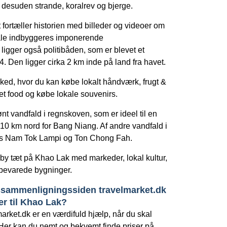
 desuden strande, koralrev og bjerge.
fortæller historien med billeder og videoer om
kale indbyggeres imponerende
igger også politibåden, som er blevet et
 Den ligger cirka 2 km inde på land fra havet.
rked, hvor du kan købe lokalt håndværk, frugt &
et food og købe lokale souvenirs.
nt vandfald i regnskoven, som er ideel til en
a 10 km nord for Bang Niang. Af andre vandfald i
s Nam Tok Lampi og Ton Chong Fah.
 by tæt på Khao Lak med markeder, lokal kultur,
elbevarede bygninger.
ssammenligningssiden travelmarket.dk
er til Khao Lak?
rket.dk er en værdifuld hjælp, når du skal
 Her kan du nemt og bekvemt finde priser på