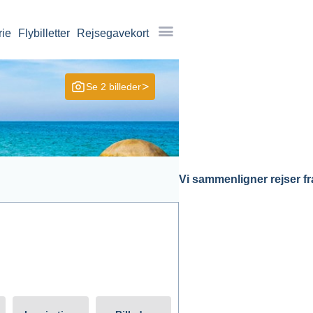
rie
Flybilletter
Rejsegavekort
Se 2 billeder
Vi sammenligner rejser fra
arighed
Søg