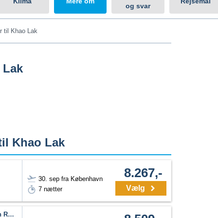
Klima
Mere om
Rejsemål
og svar
r til Khao Lak
o Lak
til Khao Lak
8.267,-
30. sep fra København
Vælg
7 nætter
Khaolak Emerald Beach Resort