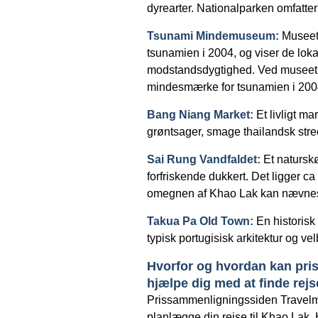
dyrearter. Nationalparken omfatter
Tsunami Mindemuseum:
Museet 
tsunamien i 2004, og viser de lo
modstandsdygtighed. Ved museet l
mindesmærke for tsunamien i 2004.
Bang Niang Market:
Et livligt ma
grøntsager, smage thailandsk stre
Sai Rung Vandfaldet:
Et naturskø
forfriskende dukkert. Det ligger c
omegnen af Khao Lak kan nævne
Takua Pa Old Town:
En historisk
typisk portugisisk arkitektur og v
Hvorfor og hvordan kan pri
hjælpe dig med at finde rejs
Prissammenligningssiden Travelma
planlægge din rejse til Khao Lak.