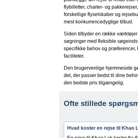
flybilletter, charter- og pakkerejser
forskellige flyselskaber og rejse
mest konkurrencedygtige tilbud.
Siden tilbyder en række værktøjer o
søgninger med fleksible søgeindsti
specifikke behov og præferencer, 
faciliteter.
Den brugervenlige hjemmeside gør
det, der passer bedst til dine behov
den bedste pris tilgængelig.
Ofte stillede spørgsm
Hvad koster en rejse til Khao 
En rejse til Khao Lak koster fra 