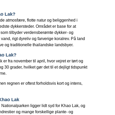
ao Lak?
de atmosfære, flotte natur og beliggenhed i
dste dykkersteder. Området er base for at
, som tilbyder verdensberømte dykker- og
vand, rigt dyreliv og farverige koralrev. På land
e og traditionelle thailandske landsbyer.
ao Lak?
r fra november til april, hvor vejret er tørt og
 30 grader, hvilket gør det til et dejligt tidspunkt
rne.
men regnen er oftest forholdsvis kort og intens,
 Khao Lak
:
Nationalparken ligger lidt syd for Khao Lak, og
ndrestier og mange forskellige plante- og