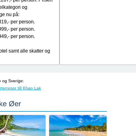
elkategori og
ige nu på:
.319,- per person.
.999,- per person.
.949,- per person.
hotel samt alle skatter og
e og Sverige:
terresor till Khao Lak
ske Øer