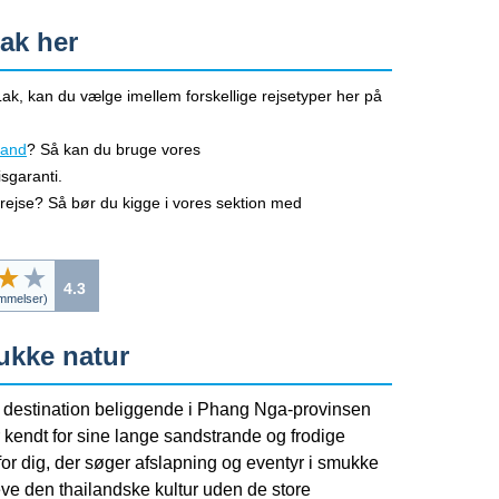
Lak her
 Lak, kan du vælge imellem forskellige rejsetyper her på
iland
? Så kan du bruge vores
sgaranti.
afrejse? Så bør du kigge i vores sektion med
4.3
melser)
ukke natur
n destination beliggende i Phang Nga-provinsen
 kendt for sine lange sandstrande og frodige
for dig, der søger afslapning og eventyr i smukke
ve den thailandske kultur uden de store