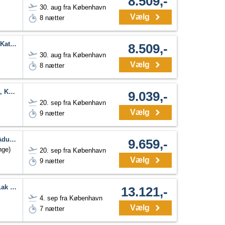
8.509,-
30. aug fra København
Vælg
8 nætter
The Leaf Oceanside by Katathani
8.509,-
30. aug fra København
Vælg
8 nætter
The Briza Beach Resort, Khao Lak SHA Extra Plus
9.039,-
20. sep fra København
Vælg
9 nætter
The Haven Khao Lak - Adults Only
9.659,-
nge)
20. sep fra København
Vælg
9 nætter
The Little Shore Khao Lak by Katathani
13.121,-
4. sep fra København
Vælg
7 nætter