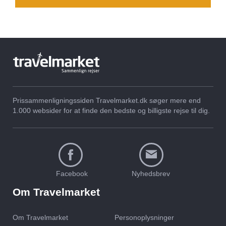
Rejser til
Rejser til
Mallorcas velbevarede
Prissammenligningssiden Travelmarket.dk søger mere end
Playa de Muro
Puerto de Soller
hemmeligheder
1.000 websider for at finde den bedste og billigste rejse til dig.
Facebook
Nyhedsbrev
Om Travelmarket
Om Travelmarket
Personoplysninger