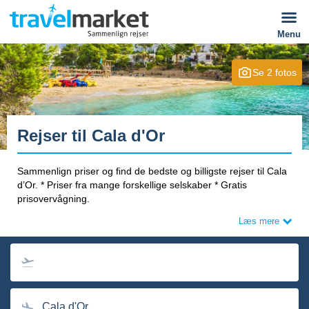
Menu
Se 2 fotos
Rejser til Cala d'Or
Sammenlign priser og find de bedste og billigste rejser til Cala
d’Or. * Priser fra mange forskellige selskaber * Gratis
prisovervågning.
Læs mere
Søg også rejser med afrejse fra Norge og Sverige:
Charterreiser til Cala dor
|
Charterresor till Cala dor
Cala d'Or