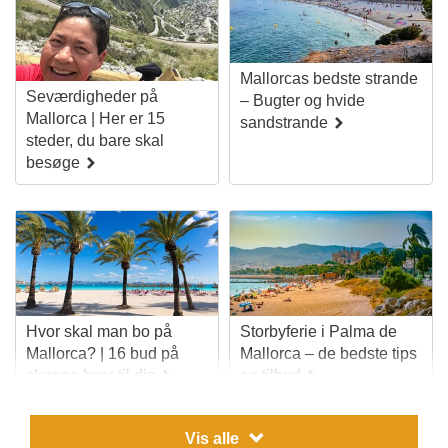
Mallorcas bedste strande
Rejser til
Rejser til
Seværdigheder på
– Bugter og hvide
Cala Mayor
Cala Mesquida
Mallorca | Her er 15
sandstrande
steder, du bare skal
besøge
Hvor skal man bo på
Storbyferie i Palma de
Mallorca? | 16 bud på
Mallorca – de bedste tips
Rejser til
Rejser til
skønne byer til dig
og tilbud
Illetas
Portals Nous
Vis alle