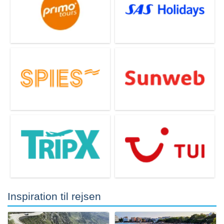
Porto Colom
Porto Cristo
Rejser til
Rejser til
Cala Ratjada
Can Picafort
Inspiration til rejsen