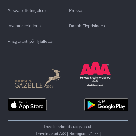
Rejser til
Rejser til
Cala Bona
Santa Ponsa
Ansvar / Betingelser
Presse
Investor relations
Dansk Flyprisindex
Prisgaranti på flybilletter
Rejser til
Rejser til
Can Pastilla
Valldemossa
Travelmarket.dk udgives af:
Travelmarket A/S | Nørregade 71-77