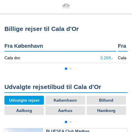
d'Or
Billige rejser til Cala d'Or
Fra København
Fra B
Cala dor
3.269,-
Cala do
Udvalgte rejsetilbud til Cala d'Or
Udvalgte rejser
København
Billund
Aalborg
Aarhus
Hamborg
BLUESEA Club Marthas