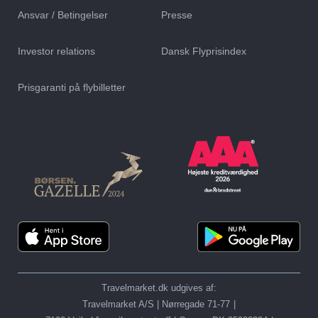
Ansvar / Betingelser
Presse
Investor relations
Dansk Flyprisindex
Afbudsrejser til
Afbudsrejser til
Prisgaranti på flybilletter
Can Pastilla
Cala Ratjada
Afbudsrejser til
Afbudsrejser til
Travelmarket.dk udgives af:
Can Picafort
Mallorca
Travelmarket A/S | Nørregade 71-77