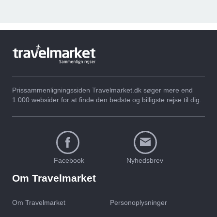
Afbudsrejser til
Afbudsrejser til
Puerto de Soller
Cala Mayor
Prissammenligningssiden Travelmarket.dk søger mere end
1.000 websider for at finde den bedste og billigste rejse til dig.
Afbudsrejser til
Afbudsrejser til
Palma de Mallorca
Playa de Palma
Facebook
Nyhedsbrev
Om Travelmarket
Om Travelmarket
Personoplysninger