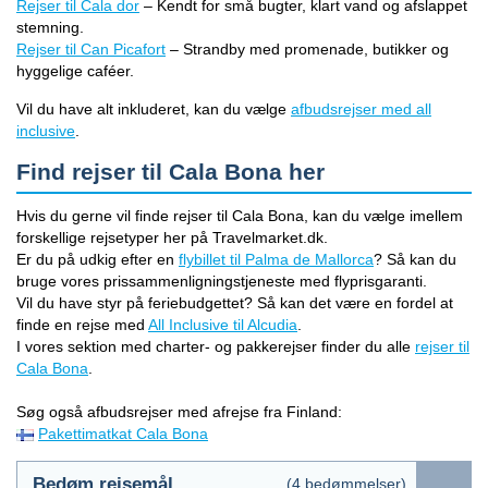
Rejser til Cala dor
– Kendt for små bugter, klart vand og afslappet
stemning.
Rejser til Can Picafort
– Strandby med promenade, butikker og
hyggelige caféer.
Vil du have alt inkluderet, kan du vælge
afbudsrejser med all
inclusive
.
Find rejser til Cala Bona her
Hvis du gerne vil finde rejser til Cala Bona, kan du vælge imellem
forskellige rejsetyper her på Travelmarket.dk.
Er du på udkig efter en
flybillet til Palma de Mallorca
? Så kan du
bruge vores prissammenligningstjeneste med flyprisgaranti.
Vil du have styr på feriebudgettet? Så kan det være en fordel at
finde en rejse med
All Inclusive til Alcudia
.
I vores sektion med charter- og pakkerejser finder du alle
rejser til
Cala Bona
.
Søg også afbudsrejser med afrejse fra Finland:
Pakettimatkat Cala Bona
Bedøm rejsemål
(
4
bedømmelser)