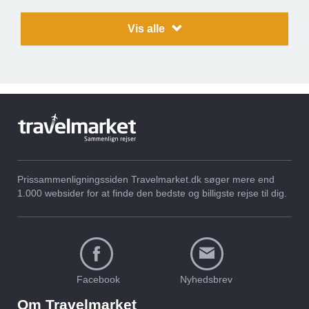
Vis alle
Afbudsrejser til
Afbudsrejser til
Cala Mayor
Palma de Mallorca
Prissammenligningssiden Travelmarket.dk søger mere end
1.000 websider for at finde den bedste og billigste rejse til dig.
Afbudsrejser til
Afbudsrejser til
Playa de Palma
Can Pastilla
Facebook
Nyhedsbrev
Om Travelmarket