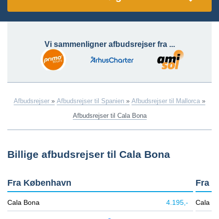
Vi sammenligner afbudsrejser fra ...
Afbudsrejser
»
Afbudsrejser til Spanien
»
Afbudsrejser til Mallorca
»
Afbudsrejser til Cala Bona
Billige afbudsrejser til Cala Bona
Fra København
Fra B
Cala Bona
4.195,-
Cala B