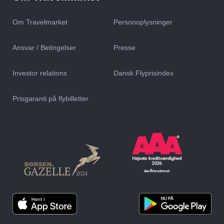
Om Travelmarket
Personoplysninger
Ansvar / Betingelser
Presse
Investor relations
Dansk Flyprisindex
Afbudsrejser til
Afbudsrejser til
Prisgaranti på flybilletter
Cala Ratjada
Can Picafort