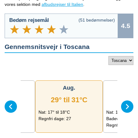
vores sektion med
afbudsrejser til Italien
.
Bedøm rejsemål
(
51
bedømmelser)
4.5
Gennemsnitsvejr i
Toscana
ul.
Aug.
Se
il 31°C
29° til 31°C
26
°C
Nat: 17° til 18°C
Nat: 15° til 17°C
29
Regnfri dage: 27
Badevand: 0°C
Regnfri dage: 2