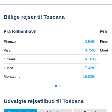
Billige rejser til Toscana
Fra København
Fra B
Firenze
3.549,-
Firenze
Pisa
3.759,-
Montai
Tirrenia
4.769,-
Lucca
7.329,-
Montaione
19.839,-
Udvalgte rejsetilbud til Toscana