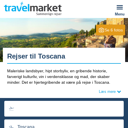
Menu
Se 6 fotos
Rejser til Toscana
Maleriske landsbyer, hipt storbyliv, en gribende historie,
farverigt kulturliv, vin i verdensklasse og mad, der skaber
minder. Det er hjertegribende at være på rejse i Toscana.
Læs mere
Søg også rejser med afrejse fra Norge og Sverige:
Charterreiser til Toscana
|
Charterresor till Toscana
Toscana