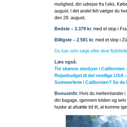
mulighed, din udrejse fra f.eks. K
august. I det andet felt vælger du h
den 28. august.
Bedste – 3.379 kr.
med et stop i Fra
Billigste – 2.581 kr.
med et stop i Zü
Du kan selv søge efter dine flybillette
Læs også:
Tre skønne storbyer i Californien
Rejsebudget til det vestlige USA –
Sommerferie i Californien? Se de bi
Bonusinfo
: Hvis du mellemlander 
din bagage, igennem tolden og selv 
huske at afsætte tid til, at komme i