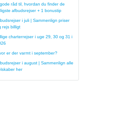
gode råd til, hvordan du finder de
lligste afbudsrejser + 1 bonustip
budsrejser i juli | Sammenlign priser
 rejs billigt
llige charterrejser i uge 29, 30 og 31 i
026
vor er der varmt i september?
budsrejser i august | Sammenlign alle
elskaber her