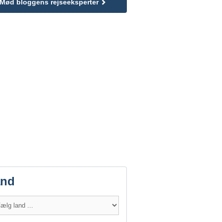
Mød bloggens rejseeksperter
and