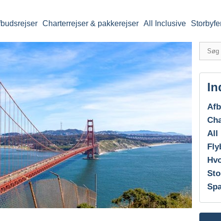
fbudsrejser
Charterrejser & pakkerejser
All Inclusive
Storbyfe
In
Afb
Cha
All
Fly
Hvo
Sto
Spa