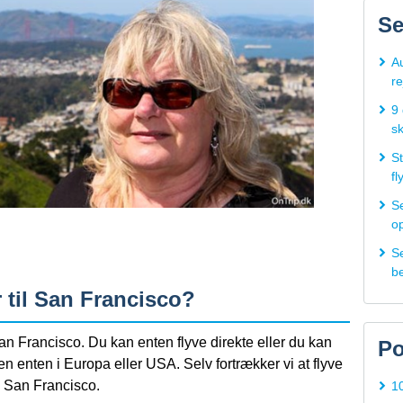
Se
Au
re
9 
s
St
fl
S
op
Se
b
r til San Francisco?
San Francisco. Du kan enten flyve direkte eller du kan
Po
en enten i Europa eller USA. Selv fortrækker vi at flyve
til San Francisco.
1