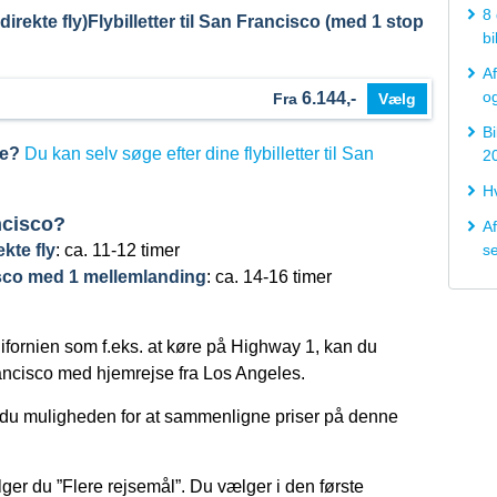
8 
direkte fly)
Flybilletter til San Francisco (med 1 stop
bi
Af
og
6.144,-
Fra
Vælg
Bi
ne?
Du kan selv søge efter dine flybilletter til San
2
H
ncisco?
Af
kte fly
: ca. 11-12 timer
s
isco med 1 mellemlanding
: ca. 14-16 timer
ifornien som f.eks. at køre på Highway 1, kan du
Francisco med hjemrejse fra Los Angeles.
du muligheden for at sammenligne priser på denne
ger du ”Flere rejsemål”. Du vælger i den første