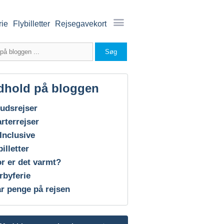
rie
Flybilletter
Rejsegavekort
dhold på bloggen
udsrejser
rterrejser
 Inclusive
billetter
r er det varmt?
rbyferie
r penge på rejsen