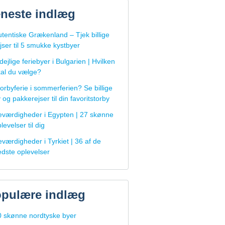
neste indlæg
tentiske Grækenland – Tjek billige
jser til 5 smukke kystbyer
dejlige feriebyer i Bulgarien | Hvilken
kal du vælge?
orbyferie i sommerferien? Se billige
y og pakkerejser til din favoritstorby
eværdigheder i Egypten | 27 skønne
levelser til dig
værdigheder i Tyrkiet | 36 af de
edste oplevelser
pulære indlæg
0 skønne nordtyske byer