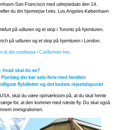
øbenhavn-San Francisco med udrejsedato den 14.
erefter du din hjemrejse f.eks. Los Angeles-København
nkfurt på udturen og et stop i Toronto på hjemturen.
rich på udturen og et stop på hjemturen i London.
r til din rundrejse i Californien her
.
 – hvad skal du se?
 Planlæg din kør selv-ferie med familien
lligste flybilletter og det bedste rejsetidspunkt
i USA, skal du være opmærksom på, at du skal hente
sørge for, at den kommer med næste fly. Du skal også
gennem immigrationen.