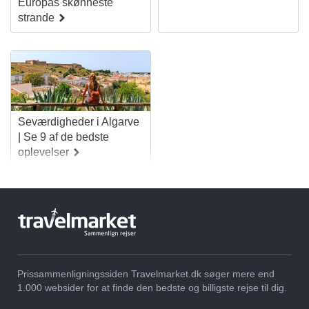
Europas skønneste
strande
Rejser til
Rejser til
Vilamoura
Tavira
Seværdigheder i Algarve
| Se 9 af de bedste
oplevelser
Prissammenligningssiden Travelmarket.dk søger mere end
1.000 websider for at finde den bedste og billigste rejse til dig.