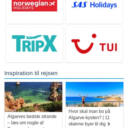
Carvoeiro
Monte Gordo
Inspiration til rejsen
Rejser til
Rejser til
Praia da Rocha
Alvor
Hvor skal man bo på
Algarves bedste strande
Algarve-kysten? | 11
– læs om nogle af
skønne byer til dig