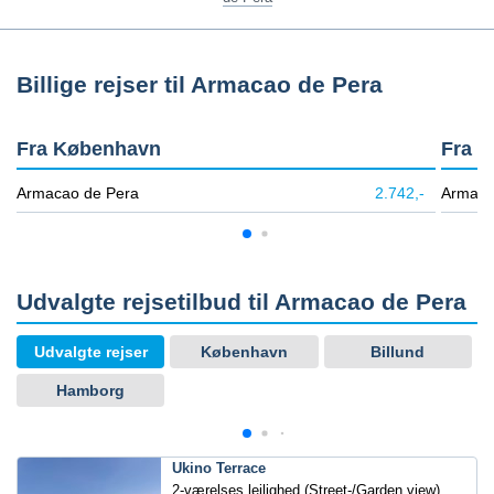
Billige rejser til Armacao de Pera
Fra København
Fra B
Armacao de Pera
2.742,-
Armaca
Udvalgte rejsetilbud til Armacao de Pera
Udvalgte rejser
København
Billund
Hamborg
Ukino Terrace
2-værelses lejlighed (Street-/Garden view)