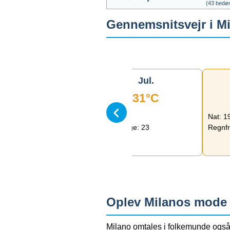
(
43
bedøm
Gennemsnitsvejr i
Mi
Jun.
Jul.
28°C
31°C
17°C
Nat: 19°C
Nat: 1
ri dage: 19
Regnfri dage: 23
Regnfr
Oplev Milanos mode o
Milano omtales i folkemunde også