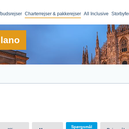
fbudsrejser
Charterrejser & pakkerejser
All Inclusive
Storbyfe
ilano
il
Afrejsedato
Rejsens v
Milano
Spørgsmål