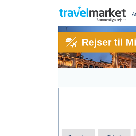
A
Rejser til M
Afrejse fra
Rejs t
Vis kun tilbud med All Inclusive