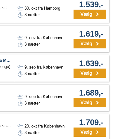
1.539,-
Dobbeltværelse Twin (adskilte senge)
30. okt fra Hamborg
Vælg
3 nætter
1.619,-
9. nov fra København
Vælg
3 nætter
UNAHOTELS Expo Fiera Milano
1.639,-
senge)
9. sep fra København
Vælg
3 nætter
1.689,-
9. sep fra København
Vælg
3 nætter
1.709,-
Dobbeltværelse Twin (adskilte senge)
20. okt fra København
Vælg
3 nætter