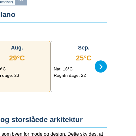
melser)
lano
Aug.
Sep.
29°C
25°C
9°C
Nat: 16°C
Nat: 10
i dage: 23
Regnfri dage: 22
Regnfri
g storslåede arkitektur
 som byen for mode og design. Dette skyldes, at