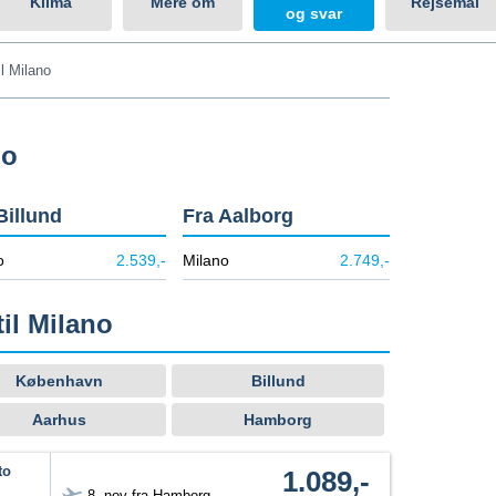
Klima
Mere om
Rejsemål
og svar
il Milano
no
Billund
Fra Aalborg
o
2.539,-
Milano
2.749,-
til Milano
København
Billund
Aarhus
Hamborg
to
1.089,-
8. nov fra Hamborg