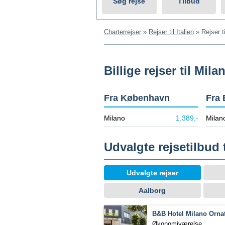
Søg rejse
Tilbud
Charterrejser
»
Rejser til Italien
»
Rejser t
Billige rejser til Mila
Fra København
Fra 
Milano
1.389,-
Milan
Udvalgte rejsetilbud 
Udvalgte rejser
Aalborg
B&B Hotel Milano Orna
Økonomiværelse