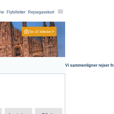
rie
Flybilletter
Rejsegavekort
Se 10 billeder
Vi sammenligner rejser fra
arighed
Søg