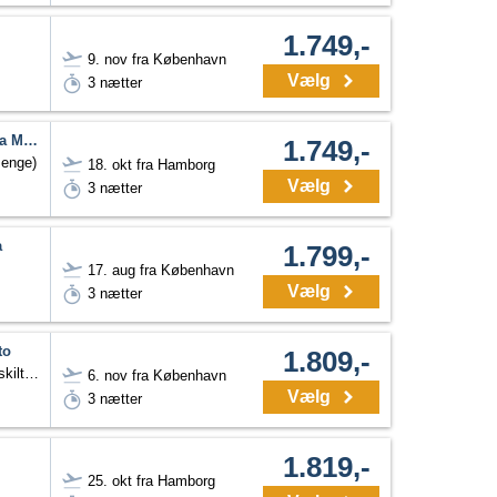
1.749,-
9. nov fra København
Vælg
3 nætter
UNAHOTELS Expo Fiera Milano
1.749,-
senge)
18. okt fra Hamborg
Vælg
3 nætter
a
1.799,-
17. aug fra København
Vælg
3 nætter
to
1.809,-
Dobbeltværelse Twin (adskilte senge)
6. nov fra København
Vælg
3 nætter
1.819,-
25. okt fra Hamborg