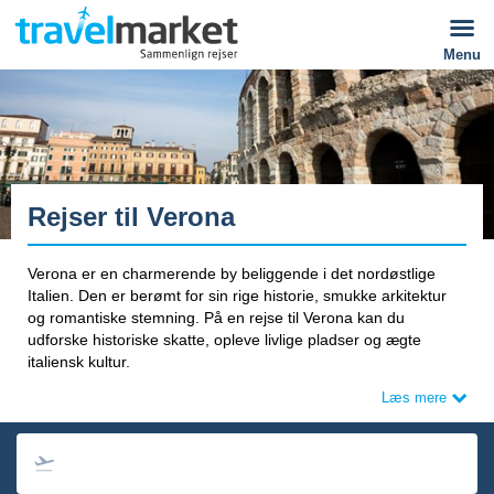
Menu
Rejser til Verona
Verona er en charmerende by beliggende i det nordøstlige
Italien. Den er berømt for sin rige historie, smukke arkitektur
og romantiske stemning. På en rejse til Verona kan du
udforske historiske skatte, opleve livlige pladser og ægte
italiensk kultur.
Læs mere
Søg også rejser med afrejse fra Norge og Sverige:
Charterreiser til Verona
|
Charterresor till Verona