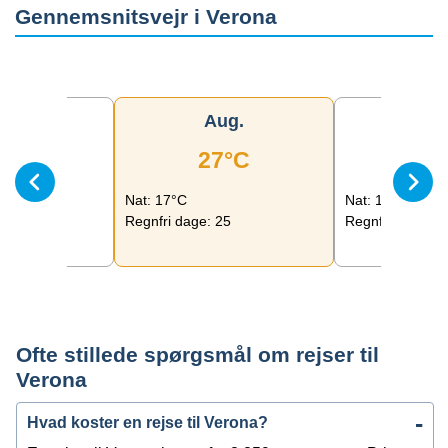
Gennemsnitsvejr i
Verona
ul.
Aug.
Se
9°C
27°C
24
Nat: 17°C
Nat: 14°C
24
Regnfri dage: 25
Regnfri dage: 2
Ofte stillede spørgsmål om rejser til
Verona
Hvad koster en rejse til Verona?