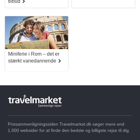
tilbud
Miniferie i Rom – det er
stærkt vanedannende
Prissammenligningssiden Travelmarket.dk søger mere end
1.000 websider for at finde den bedste og billigste rejse til dig.