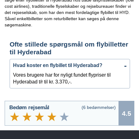
søge efter flybilletter til Hyderabad hos både lavprisselskaber (low
cost airlines), traditionelle flyselskaber og rejsebureauer finder vi
det rejseselskab, som har den mest fordelagtige flybillet til HYD.
Såvel enkeltbilletter som returbilletter kan søges på denne
søgemaskine.
Ofte stillede spørgsmål om flybilletter
til Hyderabad
Hvad koster en flybillet til Hyderabad?
Vores brugere har for nyligt fundet flypriser til
Hyderabad t/r til kr. 3.370,-.
Bedøm rejsemål
(
6
bedømmelser)
4.5