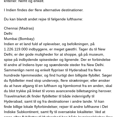
kriterier. Nemt og enkelt.
I Indien findes der flere alternative destinationer.
Du kan blandt andet rejse til følgende lufthavne:
Chennai (Madras)
Delhi
Mumbai (Bombay)
Indien er et land fuld af oplevelser, og befolkningen, på
1.226.119.000 indbyggere, er meget gæstfri. Tager du til New
Delhi, er der gode muligheder for at shoppe, gå på museum,
spise på indbydende spisesteder og lignende. Der er forbindelse
til andre af Indiens byer og spændende steder fra New Delhi.
Sammenlign nemt og enkelt flypriser til Hyderabad fra flere
hundrede hjemmesider, og find hurtigt den billigste flybillet. Søger
du flybilletter med stop undervejs, flere strækninger, eller ønsker
du at have afgang til en lufthavn og hjemkomst fra en anden, skal
du blot trykke på linket til vores avancerede billetsøgning herover.
Travelmarket.dk finder flybilletter til både indenrigsfly til
Hyderabad, samt til og fra destinationer i andre lande. Vi kan
finde billige lokale flyforbindelser, rejser til andre lufthavne i Det
Indiske Subkontinent, samt fly til oversøiske lokaliteter. Ved at