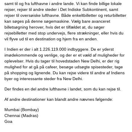
samt til og fra lufthavne i andre lande. Vi kan finde billige lokale
rejser, rejser til andre steder i Det Indiske Subkontinent, samt
rejser til oversøiske lufthavne. Både enkeltbilletter og returbilletter
kan søges på denne søgemaskine. Vælg bare avanceret
billetsøgning herover, hvis det er tilfældet at, du søger
rejsebilletter med stop undervejs, flere strækninger, eller hvis du
vil flyve ud til en destination og hjem fra en anden.
I Indien er der i alt 1.226.119.000 indbyggere. De er yderst
imødekommende og venlige, og der er et væld af muligheder for
oplevelser. Hvis du tager til hovedstaden New Delhi, er der rig
mulighed for at gå på cafeer, besøge udsøgte spisesteder, tage
på shopping og lignende. Du kan rejse videre til andre af Indiens
byer og interessante steder fra New Delhi.
Der findes en del andre lufthavne i landet, som du kan rejse til.
Af andre destinationer kan blandt andre nævnes følgende:
Mumbai (Bombay)
Chennai (Madras)
Goa