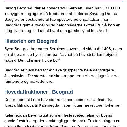
Besøg Beograd, der er hovedstad i Serbien. Byen har 1.710.000
indbyggere, og ligger på bredderne af floderne Sava og Donau.
Beograd er bestående af kæmpestore betonpaladser, men i
Beograds gamle bydel bliver betonpladerne skiftet ud. Så køb en
billig flybillet og find ud af hvad den gamle bydel består af.
Historien om Beograd
Byen Beograd har været Serbiens hovedstad siden år 1403, og er
en af de ældste byer i Europa. Navnet på hovedstaden betyder
faktisk ”Den Skønne Hvide By.”
Beograd er hjemsted for etniske grupper fra hele det tidligere
Jugoslavien. De største etniske grupper er serbere, jugoslavere,
rumænere og makedonere.
Hovedattraktioner i Beograd
Det er nemt at finde hovedattraktionen, som er til at finde fra
Kneza Mihailova til Kalemegdan, som ligger hævet over bykernen.
Kalemegdan bliver brugt som en fællesbetegnelse for byens
gamle fæstning og den omkringliggende park. Fra fæstningen er
der en flot udsigt over floderne Sava og Donau, som mødes her.