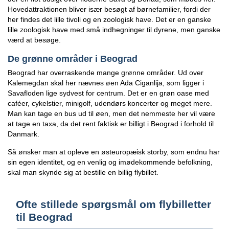
Hovedattraktionen bliver især besøgt af børnefamilier, fordi der
her findes det lille tivoli og en zoologisk have. Det er en ganske
lille zoologisk have med små indhegninger til dyrene, men ganske
værd at besøge.
De grønne områder i Beograd
Beograd har overraskende mange grønne områder. Ud over
Kalemegdan skal her nævnes øen Ada Ciganlija, som ligger i
Savafloden lige sydvest for centrum. Det er en grøn oase med
caféer, cykelstier, minigolf, udendørs koncerter og meget mere.
Man kan tage en bus ud til øen, men det nemmeste her vil være
at tage en taxa, da det rent faktisk er billigt i Beograd i forhold til
Danmark.
Så ønsker man at opleve en østeuropæisk storby, som endnu har
sin egen identitet, og en venlig og imødekommende befolkning,
skal man skynde sig at bestille en billig flybillet.
Ofte stillede spørgsmål om flybilletter
til Beograd