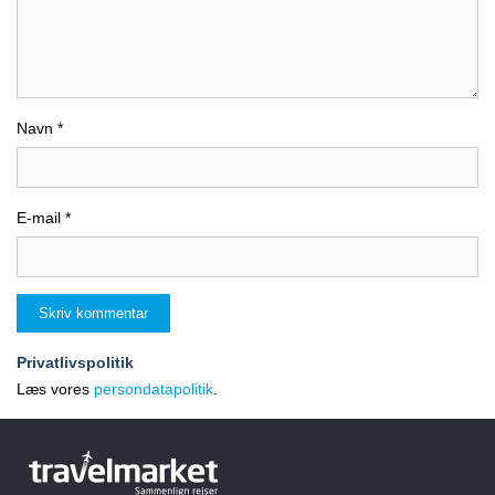
Rejser til Alanya – de
bedste tips og tilbud
Navn
*
E-mail
*
Privatlivspolitik
Læs vores
persondatapolitik
.