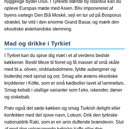
hyggelige bydel Ulus. I Tyrkiets største by Istanbul kan du
opleve Europas møde med Asien. Bliv imponereret af
byens vartegn Den Blå Moské, sejl en tur ud på Bosporus
strædet, far vild i den enorme Grand Basar, og mærk den
eksotiske østerlandske stemning.
Mad og drikke i Tyrkiet
I Tyrkiet kan du spise dig mæt i et af verdens bedste
køkkener. Bestil Meze til forret og få masser af små skåle
med bl.a. oliven, vinbladsdolmere, fyldte auberginer og
butterdej med spinat og ost. Smag alle østens eksotiske
krydderier i Köfte, som er små kødboller lavet af lammefars.
Smag kebab i utallige varianter som f.eks. iskender, døner
og siskebab.
Prøv også det søde køkken og smag Turkish delight eller
konfekten med det sjove navn, Lokum. Drik den tyrkiske
nationaldrik Raki, som er en anis duftende brændevin. Slut
af med den velsmagende tyrkiske kaffe eller den