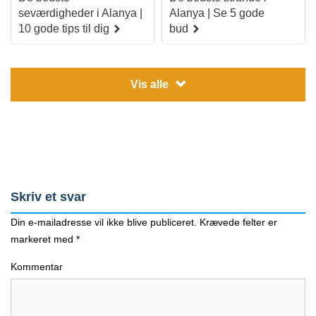
seværdigheder i Alanya |
Alanya | Se 5 gode
10 gode tips til dig
bud
Vis alle
6 skønne udflugter fra
Billige 4-stjernede All
Alanya | Bliv inspireret
Inclusive rejser til
her
Tyrkiet
Skriv et svar
Din e-mailadresse vil ikke blive publiceret.
Krævede felter er
markeret med
*
Kommentar