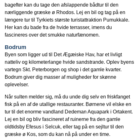
bagefter kan du tage den afslappende bådtur til den
nærliggende græske ø Rhodos. Lej en bil og tag på en
længere tur til Tyrkiets største turistattraktion Pumukkale.
Her kan du bade fra de hvide terrasser, imens du
fascineres over det smukke naturfænomen.
Bodrum
Byen som ligger ud til Det Ægæiske Hav, har et livligt
natteliv og kilometerlange hvide sandstrande. Oplev byens
vartegn Skt. Peterborgen og shop i det gamle kvarter.
Bodrum giver dig masser af muligheder for skønne
oplevelser.
Når sulten melder sig, må du unde dig selv en friskfanget
fisk på en af de utallige restauranter. Børnene vil elske en
tur til det enorme vandland Dedeman Aquapark i Ortakent.
Lej en bil og bliv fascineret af ruinerne fra den gamle
oldtidsby Efesus i Selcuk, eller tag på en sejltur til den
græske ø Kos, som du kan nå på under en time.