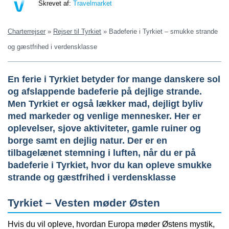
Skrevet af:
Travelmarket
Charterrejser
»
Rejser til Tyrkiet
»
Badeferie i Tyrkiet – smukke strande
og gæstfrihed i verdensklasse
En ferie i Tyrkiet betyder for mange danskere sol
og afslappende badeferie på dejlige strande.
Men Tyrkiet er også lækker mad, dejligt byliv
med markeder og venlige mennesker. Her er
oplevelser, sjove aktiviteter, gamle ruiner og
borge samt en dejlig natur. Der er en
tilbagelænet stemning i luften, når du er på
badeferie i Tyrkiet, hvor du kan opleve smukke
strande og gæstfrihed i verdensklasse
Tyrkiet – Vesten møder Østen
Hvis du vil opleve, hvordan Europa møder Østens mystik,