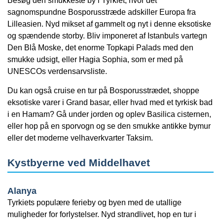
Besøg den smukkeste by i Tyrkiet, hvor det
sagnomspundne Bosporusstræde adskiller Europa fra
Lilleasien. Nyd mikset af gammelt og nyt i denne eksotiske
og spændende storby. Bliv imponeret af Istanbuls vartegn
Den Blå Moske, det enorme Topkapi Palads med den
smukke udsigt, eller Hagia Sophia, som er med på
UNESCOs verdensarvsliste.
Du kan også cruise en tur på Bosporusstrædet, shoppe
eksotiske varer i Grand basar, eller hvad med et tyrkisk bad
i en Hamam? Gå under jorden og oplev Basilica cisternen,
eller hop på en sporvogn og se den smukke antikke bymur
eller det moderne velhaverkvarter Taksim.
Kystbyerne ved Middelhavet
Alanya
Tyrkiets populære ferieby og byen med de utallige
muligheder for forlystelser. Nyd strandlivet, hop en tur i