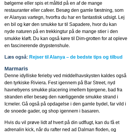
bølgerne eller spis et måltid på en af de mange
restauranter eller cafeer. Besøg den gamle fæstning, som
er Alanyas vartegn, hvorfra du har en fantastisk udsigt. Lej
en bil og kør den smukke tur til Sapadere, hvor du kan
nyde naturen på en trekkingtur på de mange stier i den
smukke kløft. Du kan også køre til Dim-grotten for at opleve
en fascinerende drypstenshule.
Læs også:
Rejser til Alanya – de bedste tips og tilbud
Marmaris
Denne idylliske ferieby ved middelhavskysten kaldes også
den tyrkiske Riviera. Fest igennem på Bar Street, nyd
havnebyens smukke placering imellem bjergene, bad fra
stranden eller besøg den nærliggende smukke strand i
Icmeler. Gå også på opdagelse i den gamle bydel, far vild i
de snoede gader, og shop igennem i basaren.
Hvis du vil prøve lidt af hvert på din udflugt, kan du få et
adrenalin kick, når du rafter ned ad Dalman floden, og