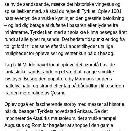
se hvide sandstrande, mærke det historiske vingesus og
spise lækker mad, så skal du rejse til Tyrkiet. Oplev 1001
nats eventyr, de smukke kystlinjer, den gæstfrie befolkning
– og lad dig betage af duftene i basaren eller lydene fra
miniraterne. Tyrkiet kan med sit solsikre klima besøges året
rundt af alle typer rejsende. Det bedste tidspunkt er dog fra
tidligt forår til det sene efterår. Landet tilbyder utallige
muligheder for oplevelser og venter kun på dit besøg.
Tag fx til Middelhavet for at opleve det azurblå hav, de
fantastiske sandstrande og et væld af mange smukke
kystbyer. Besøg den populære by Marmaris for dens
natteliv, natur og strand eller tag på bådudflugt til æseløen
fra den mere rolige by Çesme.
Oplev også en fascinerende storby med masser af historie,
når du besøger Tyrkiets hovedstad Ankara. Se det
imponerende Atatürks mausoleum, det smukke tempel
Augustus og Rom for bagefter at shoppe i den gamle