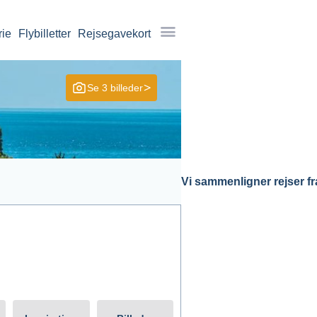
rie
Flybilletter
Rejsegavekort
Se 3 billeder
Vi sammenligner rejser fra
arighed
Søg