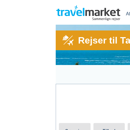
A
Rejser til 
Afrejse fra
Rejs t
Vis kun tilbud med All Inclusive