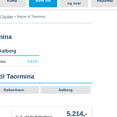
Klima
Mere om
Rejsemål
og svar
l Sicilien
»
Rejser til Taormina
rmina
Aalborg
ina
6.619,-
til Taormina
København
Aalborg
5.214,-
5. okt fra København