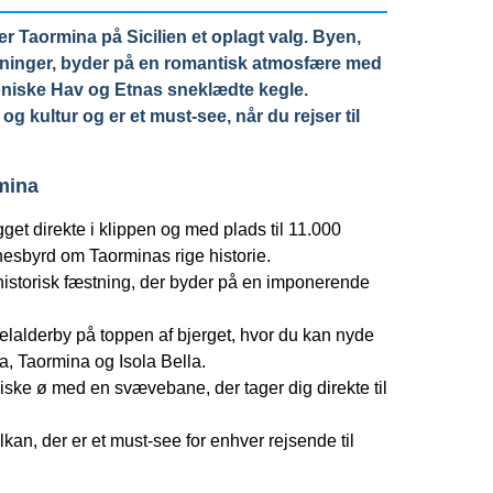
r Taormina på Sicilien et oplagt valg. Byen,
åninger, byder på en romantisk atmosfære med
oniske Hav og Etnas sneklædte kegle.
og kultur og er et must-see, når du rejser til
mina
et direkte i klippen og med plads til 11.000
dnesbyrd om Taorminas rige historie.
istorisk fæstning, der byder på en imponerende
elalderby på toppen af bjerget, hvor du kan nyde
, Taormina og Isola Bella.
siske ø med en svævebane, der tager dig direkte til
an, der er et must-see for enhver rejsende til