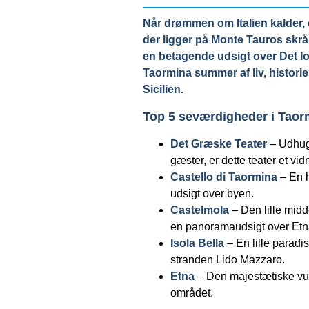
Når drømmen om Italien kalder, e
der ligger på Monte Tauros skr
en betagende udsigt over Det I
Taormina summer af liv, historie 
Sicilien.
Top 5 seværdigheder i Taor
Det Græske Teater
– Udhugg
gæster, er dette teater et vi
Castello di Taormina
– En h
udsigt over byen.
Castelmola
– Den lille midd
en panoramaudsigt over Etna
Isola Bella
– En lille paradi
stranden Lido Mazzaro.
Etna
– Den majestætiske vulk
området.