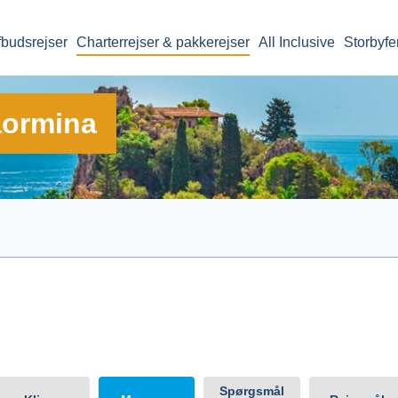
fbudsrejser
Charterrejser & pakkerejser
All Inclusive
Storbyfe
Taormina
il
Afrejsedato
Rejsens v
Taormina
Spørgsmål