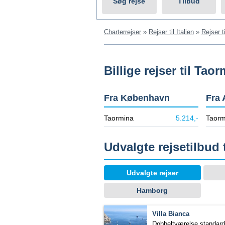
Søg rejse
Tilbud
Charterrejser
»
Rejser til Italien
»
Rejser ti
Billige rejser til Tao
Fra København
Fra 
Taormina
5.214,-
Taorm
Udvalgte rejsetilbud 
Udvalgte rejser
Hamborg
Villa Bianca
Dobbeltværelse standard