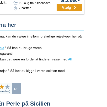
Dobbeltværelse Twin (adskilte senge) med balkon/terrasse og delvis havudsigt
19. aug fra København
Vælg
7 nætter
ina her
mina, kan du vælge imellem forskellige rejsetyper her på
ania
? Så kan du bruge vores
sgaranti.
 kan det være en fordel at finde en rejse med
All
afrejse? Så bør du kigge i vores sektion med
4.3
melser)
En Perle på Sicilien