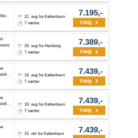
7.195,-
Værelse til 2-3 personer. Morgenmad
22. aug fra København
Vælg
7 nætter
rt
7.389,-
konomi
29. aug fra Hamborg
Vælg
7 nætter
na
7.439,-
Dobbeltværelse Twin (adskilte senge)
19. aug fra København
Vælg
7 nætter
na
7.439,-
Dobbeltværelse Twin (adskilte senge)
19. aug fra København
Vælg
7 nætter
na
7.439,-
15. okt fra København