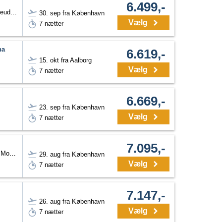
6.499,-
Dobbeltværelse med haveudsigt
30. sep fra København
Vælg
7 nætter
na
6.619,-
15. okt fra Aalborg
Vælg
7 nætter
6.669,-
23. sep fra København
Vælg
7 nætter
7.095,-
Værelse til 2-3 personer. Morgenmad
29. aug fra København
Vælg
7 nætter
7.147,-
26. aug fra København
Vælg
7 nætter