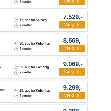
Vælg
7 nætter
7.529,-
17. sep fra Aalborg
Vælg
7 nætter
8.569,-
20. sep fra København
Vælg
7 nætter
9.069,-
t
29. aug fra Hamborg
Vælg
7 nætter
9.299,-
Dobbeltværelse Twin (adskilte senge) med balkon/terrasse og delvis havudsigt
19. aug fra København
Vælg
7 nætter
9.299,-