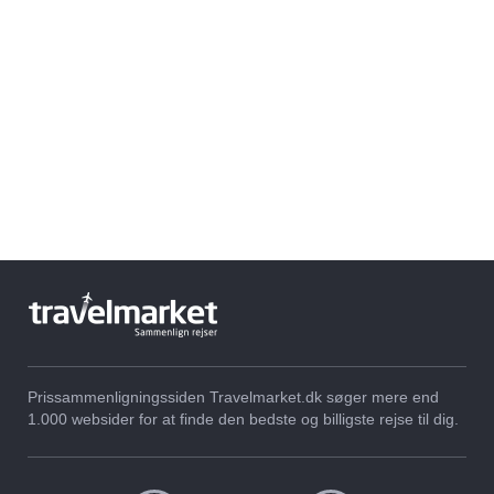
Prissammenligningssiden Travelmarket.dk søger mere end
1.000 websider for at finde den bedste og billigste rejse til dig.