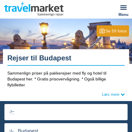
Menu
Se 59 fotos
Rejser til Budapest
Sammenlign priser på pakkerejser med fly og hotel til
Budapest her. * Gratis prisovervågning. * Også billige
flybilletter.
Læs mere
Søg også rejser med afrejse fra Norge og Sverige:
Charterreiser til Budapest
|
Charterresor till Budapest
Budapest