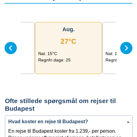
ul.
Aug.
Se
7°C
27°C
23
Nat: 15°C
Nat: 12°C
24
Regnfri dage: 25
Regnfri dage: 2
Ofte stillede spørgsmål om rejser til
Budapest
Hvad koster en rejse til Budapest?
En rejse til Budapest koster fra 1.239,- per person.