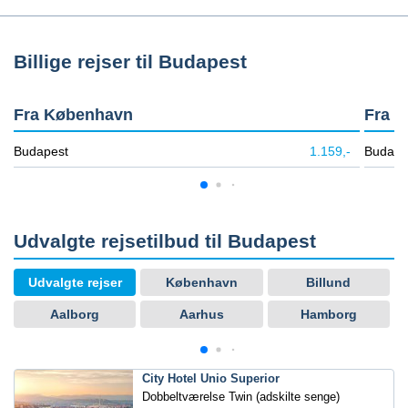
Billige rejser til Budapest
Fra København
Fra B
Budapest
1.159,-
Budape
Udvalgte rejsetilbud til Budapest
Udvalgte rejser
København
Billund
Aalborg
Aarhus
Hamborg
City Hotel Unio Superior
Dobbeltværelse Twin (adskilte senge)