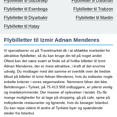
Flybilletter til Gaziantep
Flybilletter til Dalaman
Flybilletter til Esenboga
Flybilletter til Trabzon
Flybilletter til Diyarbakir
Flybilletter til Mardin
Flybilletter til Hatay
Flybilletter til Izmir Adnan Menderes
Vi specialiserer os på Travelmarket.dk i at afdække markedet for
attraktive flybilletter, så du kan bruge din tid på noget andet.
Oftest kan det være svært at finde ud af hvilke billetter til Izmir
Adnan Menderes, der er mest attraktive, i kraft af det enorme
udvalg. Du modtager med det samme et overblik over de bedste
tilbud på billetter til Izmir Adnan Menderes, hvis du indtaster nogle
enkelte kriterier i vores søgemaskine. Nemmere bliver det ikke.
Befolkningen i Tyrkiet, på 75.413.958 indbyggere, er yderst venlig
og imødekommende. Der masser af oplevelser i landet. Du får
mange muligheder for at tage på shopping, gå på cafe, spise på
indbydende restauranter og lignende, hvis du besøger Istanbul.
Du kan rejse videre til andre af Tyrkiets byer og spændende
steder fra Istanbul.