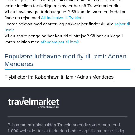
vælge imellem forskellige rejsetyper her på Travelmarket.dk.
Vil du have styr på feriebudgettet? Så kan det være en fordel at
finde en rejse med
All Inclusive til Tyrkiet
.
I vores sektion med charter- og pakkerejser finder du alle
rejser til
Izmir
.
Vil du spare penge og har kort tid til afrejse? Så bør du kigge i
vores sektion med
afbudsrejser til Izmir
.
Populære lufthavne med fly til Izmir Adnan
Menderes
Flybilletter fra København til Izmir Adnan Menderes
Prissammenligningssiden Travelmarket.dk søger mere end
1.000 websider for at finde den bedste og billigste rejse til dig.