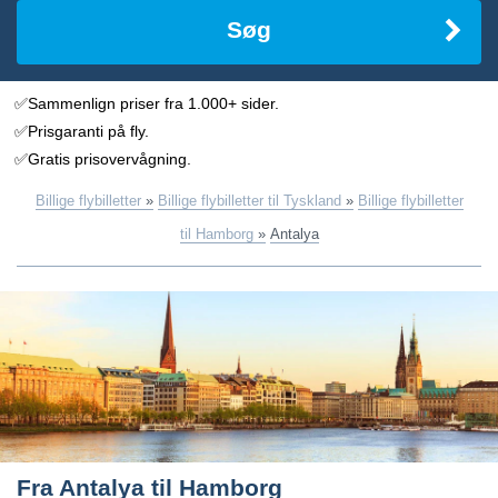
Søg
✅Sammenlign priser fra 1.000+ sider.
✅Prisgaranti på fly.
✅Gratis prisovervågning.
Billige flybilletter
»
Billige flybilletter til Tyskland
»
Billige flybilletter
til Hamborg
»
Antalya
Fra Antalya til Hamborg