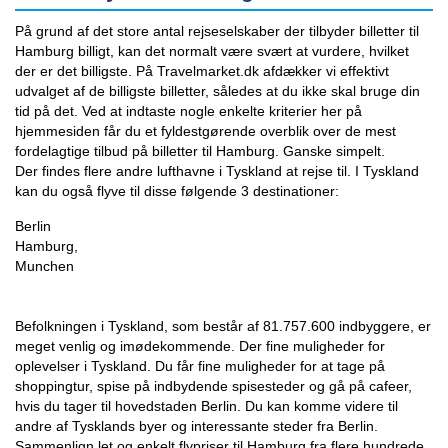
På grund af det store antal rejseselskaber der tilbyder billetter til
Hamburg billigt, kan det normalt være svært at vurdere, hvilket
der er det billigste. På Travelmarket.dk afdækker vi effektivt
udvalget af de billigste billetter, således at du ikke skal bruge din
tid på det. Ved at indtaste nogle enkelte kriterier her på
hjemmesiden får du et fyldestgørende overblik over de mest
fordelagtige tilbud på billetter til Hamburg. Ganske simpelt.
Der findes flere andre lufthavne i Tyskland at rejse til. I Tyskland
kan du også flyve til disse følgende 3 destinationer:
Berlin
Hamburg,
Munchen
Befolkningen i Tyskland, som består af 81.757.600 indbyggere, er
meget venlig og imødekommende. Der fine muligheder for
oplevelser i Tyskland. Du får fine muligheder for at tage på
shoppingtur, spise på indbydende spisesteder og gå på cafeer,
hvis du tager til hovedstaden Berlin. Du kan komme videre til
andre af Tysklands byer og interessante steder fra Berlin.
Sammenlign let og enkelt flypriser til Hamburg fra flere hundrede