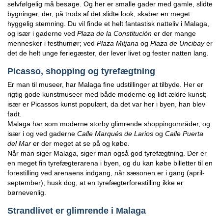
selvfølgelig må besøge. Og her er smalle gader med gamle, slidte
bygninger, der, på trods af det slidte look, skaber en meget
hyggelig stemning. Du vil finde et helt fantastisk natteliv i Malaga,
og især i gaderne ved
Plaza de la Constitución
er der mange
mennesker i festhumør; ved
Plaza Mitjana
og
Plaza de Uncibay
er
det de helt unge feriegæster, der lever livet og fester natten lang.
Picasso, shopping og tyrefægtning
Er man til museer, har Malaga fine udstillinger at tilbyde. Her er
rigtig gode kunstmuseer med både moderne og lidt ældre kunst;
især er Picassos kunst populært, da det var her i byen, han blev
født.
Malaga har som moderne storby glimrende shoppingområder, og
især i og ved gaderne
Calle Marqués de Larios
og
Calle Puerta
del Mar
er der meget at se på og købe.
Når man siger Malaga, siger man også god tyrefægtning. Der er
en meget fin tyrefægterarena i byen, og du kan købe billetter til en
forestilling ved arenaens indgang, når sæsonen er i gang (april-
september); husk dog, at en tyrefægterforestilling ikke er
børnevenlig.
Strandlivet er glimrende i Malaga