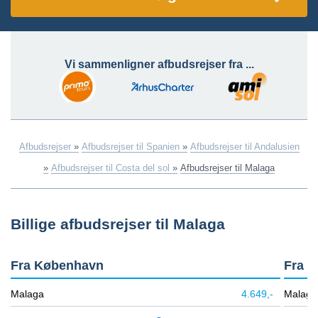
Vi sammenligner afbudsrejser fra ...
Afbudsrejser
»
Afbudsrejser til Spanien
»
Afbudsrejser til Andalusien
»
Afbudsrejser til Costa del sol
»
Afbudsrejser til Malaga
Billige afbudsrejser til Malaga
Fra København
Fra B
Malaga
4.649,-
Malaga