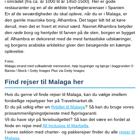
i området (fra ca. år 1000 til år 1450-1500). Her er gode
restauranter og en af de ældste tyrefægterarenaer i Spanien.
En af de seværdigheder du skal opleve, når du er i Malaga, er
den gamle mauriske borg, Alhambra. Det tager lidt tid at køre
derud, men det er hvert et minut værd. Navnet Alhambra betyder
den røde borg
og hentyder til farven på de sten, borgen er bygget
af. Alhambra er dekoreret med de mest fantastiske udskæringer,
og borgens arabiske arkitektur giver den besøgende en kæmpe
oplevelse.
Fotos:
Malaga strand med solbadende mennesker, høje bygninger og bjerge i baggrunden ©
Bareta / iStock / Getty Images Plus via Getty Images
Find rejser til Malaga her
Hvis du gerne vil finde rejser til Malaga, kan du vælge imellem
forskellige rejsetyper her på Travelmarket.dk.
Er du på udkig efter en
flybillet til Malaga
? Så kan du bruge vores
prissammenligningstjeneste med flyprisgaranti.
Vil du have styr på feriebudgettet? Så kan det være en fordel at
finde en rejse med
All Inclusive til Marbella
.
I vores sektion med charter- og pakkerejser finder du alle
rejser til
Malaga
.