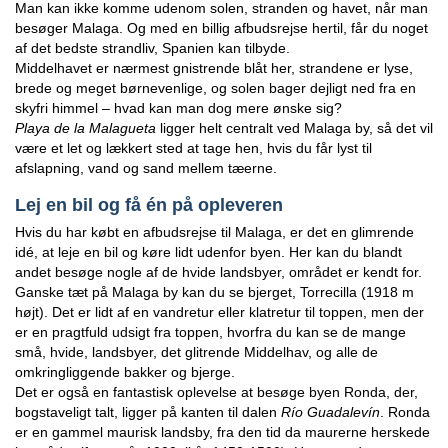
Man kan ikke komme udenom solen, stranden og havet, når man
besøger Malaga. Og med en billig afbudsrejse hertil, får du noget
af det bedste strandliv, Spanien kan tilbyde.
Middelhavet er nærmest gnistrende blåt her, strandene er lyse,
brede og meget børnevenlige, og solen bager dejligt ned fra en
skyfri himmel – hvad kan man dog mere ønske sig?
Playa de la Malagueta
ligger helt centralt ved Malaga by, så det vil
være et let og lækkert sted at tage hen, hvis du får lyst til
afslapning, vand og sand mellem tæerne.
Lej en bil og få én på opleveren
Hvis du har købt en afbudsrejse til Malaga, er det en glimrende
idé, at leje en bil og køre lidt udenfor byen. Her kan du blandt
andet besøge nogle af de hvide landsbyer, området er kendt for.
Ganske tæt på Malaga by kan du se bjerget, Torrecilla (1918 m
højt). Det er lidt af en vandretur eller klatretur til toppen, men der
er en pragtfuld udsigt fra toppen, hvorfra du kan se de mange
små, hvide, landsbyer, det glitrende Middelhav, og alle de
omkringliggende bakker og bjerge.
Det er også en fantastisk oplevelse at besøge byen Ronda, der,
bogstaveligt talt, ligger på kanten til dalen
Río Guadalevín
. Ronda
er en gammel maurisk landsby, fra den tid da maurerne herskede