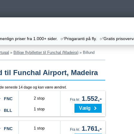
nlign priser fra 1.000+ sider.
✅Prisgaranti på fly.
✅Gratis prisoverv
ortugal
»
Billige flybilletter til Funchal (Madeira)
»
Billund
nd til Funchal Airport, Madeira
r de seneste 14 dage og kan være ændret.
1.552,-
2 stop
FNC
Fra kr.
Vælg
1 stop
BLL
1.761,-
1 stop
FNC
Fra kr.