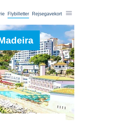
rie
Flybilletter
Rejsegavekort
, Madeira