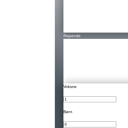
Rejsende
Voksne
-
Børn
-