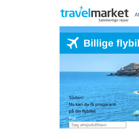
A
Billige flyb
Sådan!
Nu kan du få prisgaranti
på din flybillet.
Fra