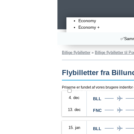
Economy
Economy +
Business Class
✅Samme
First Class
Billige flybilletter
»
Billige flybilletter til P
Flybilletter fra Billu
Priserne er fundet af vores brugere indenfo
Kun direkte fly
4. dec
BLL
13. dec
FNC
15. jan
BLL