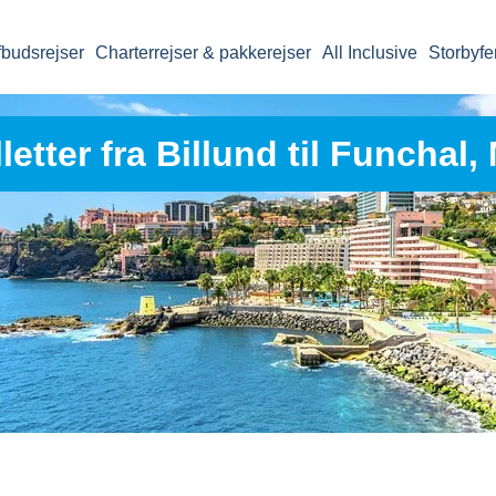
fbudsrejser
Charterrejser & pakkerejser
All Inclusive
Storbyfe
illetter fra Billund til Funchal