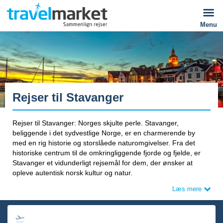
Menu
Rejser til Stavanger
Rejser til Stavanger: Norges skjulte perle. Stavanger,
beliggende i det sydvestlige Norge, er en charmerende by
med en rig historie og storslåede naturomgivelser. Fra det
historiske centrum til de omkringliggende fjorde og fjelde, er
Stavanger et vidunderligt rejsemål for dem, der ønsker at
opleve autentisk norsk kultur og natur.
Læs mere
Søg også rejser med afrejse fra Norge og Sverige:
Charterreiser til Stavanger
|
Charterresor till Stavanger