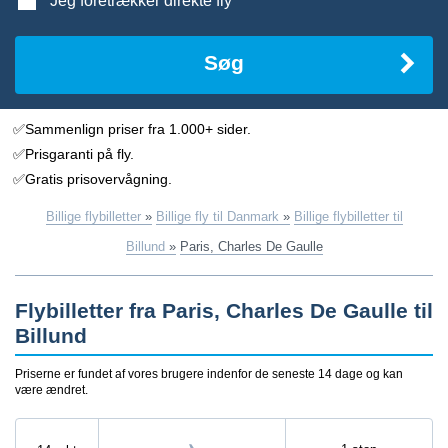
Jeg foretrækker direkte fly
Søg
✅Sammenlign priser fra 1.000+ sider.
✅Prisgaranti på fly.
✅Gratis prisovervågning.
Billige flybilletter
»
Billige fly til Danmark
»
Billige flybilletter til
Billund
»
Paris, Charles De Gaulle
Flybilletter fra Paris, Charles De Gaulle til
Billund
Priserne er fundet af vores brugere indenfor de seneste 14 dage og kan
være ændret.