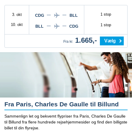
1 stop
3. okt
CDG
BLL
10. okt
1 stop
BLL
CDG
1.665,-
Vælg
Fra kr.
Fra Paris, Charles De Gaulle til Billund
Sammenlign let og bekvemt flypriser fra Paris, Charles De Gaulle
til Billund fra flere hundrede rejsehjemmesider og find den billigste
billet til din flyrejse.