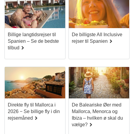
Billige langtidsrejser til
De billigste All Inclusive
Spanien – Se de bedste
rejser til Spanien
tilbud
Direkte fly til Mallorca i
De Baleariske Øer med
2026 − Se billige fly i din
Mallorca, Menorca og
rejsemåned
Ibiza – hvilken ø skal du
vælge?